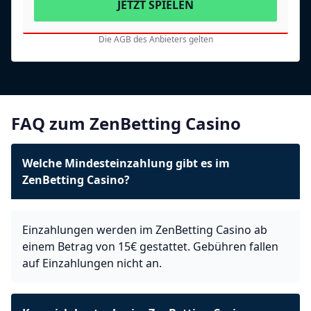
JETZT SPIELEN
Die AGB des Anbieters gelten
FAQ zum ZenBetting Casino
Welche Mindesteinzahlung gibt es im
ZenBetting Casino?
Einzahlungen werden im ZenBetting Casino ab
einem Betrag von 15€ gestattet. Gebühren fallen
auf Einzahlungen nicht an.