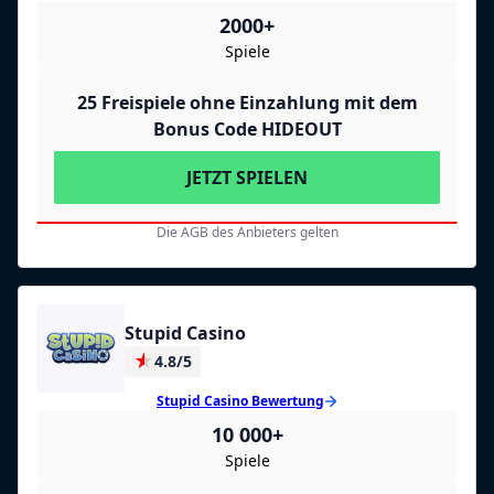
2000+
Spiele
25 Freispiele ohne Einzahlung mit dem
Bonus Code HIDEOUT
JETZT SPIELEN
Die AGB des Anbieters gelten
Stupid Casino
★
4.8/5
Stupid Casino Bewertung
10 000+
Spiele