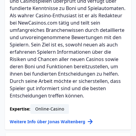
und Casinospielen überprüft und verfügt über
fundierte Kenntnisse zu Boni und Spielautomaten.
Als wahrer Casino-Enthusiast ist er als Redakteur
bei NewCasinos.com tätig und teilt sein
umfangreiches Branchenwissen durch detaillierte
und unvoreingenommene Bewertungen mit den
Spielern. Sein Ziel ist es, sowohl neuen als auch
erfahrenen Spielern Informationen über die
Risiken und Chancen aller neuen Casinos sowie
deren Boni und Funktionen bereitzustellen, um
ihnen bei fundierten Entscheidungen zu helfen.
Durch seine Arbeit möchte er sicherstellen, dass
Spieler gut informiert sind und die besten
Entscheidungen treffen können.
Expertise:
Online-Casino
Weitere Info über Jonas Waltenberg