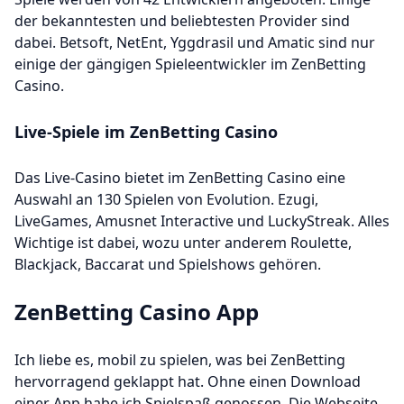
der bekanntesten und beliebtesten Provider sind
dabei. Betsoft, NetEnt, Yggdrasil und Amatic sind nur
einige der gängigen Spieleentwickler im ZenBetting
Casino.
Live-Spiele im ZenBetting Casino
Das Live-Casino bietet im ZenBetting Casino eine
Auswahl an 130 Spielen von Evolution. Ezugi,
LiveGames, Amusnet Interactive und LuckyStreak. Alles
Wichtige ist dabei, wozu unter anderem Roulette,
Blackjack, Baccarat und Spielshows gehören.
ZenBetting Casino App
Ich liebe es, mobil zu spielen, was bei ZenBetting
hervorragend geklappt hat. Ohne einen Download
einer App habe ich Spielspaß genossen. Die Webseite