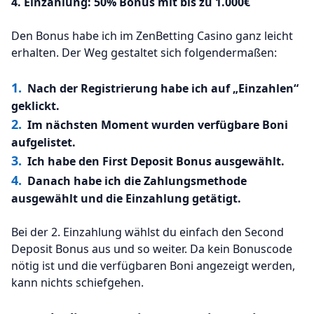
4. Einzahlung: 50% Bonus mit bis zu 1.000€
Den Bonus habe ich im ZenBetting Casino ganz leicht
erhalten. Der Weg gestaltet sich folgendermaßen:
Nach der Registrierung habe ich auf „Einzahlen“
geklickt.
Im nächsten Moment wurden verfügbare Boni
aufgelistet.
Ich habe den First Deposit Bonus ausgewählt.
Danach habe ich die Zahlungsmethode
ausgewählt und die Einzahlung getätigt.
Bei der 2. Einzahlung wählst du einfach den Second
Deposit Bonus aus und so weiter. Da kein Bonuscode
nötig ist und die verfügbaren Boni angezeigt werden,
kann nichts schiefgehen.