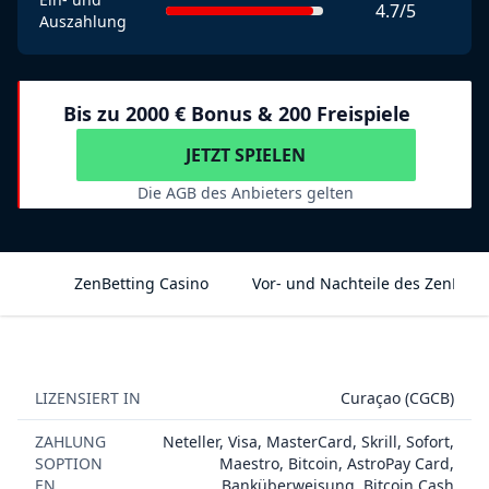
4.7/5
Auszahlung
Bis zu 2000 € Bonus & 200 Freispiele
JETZT SPIELEN
Die AGB des Anbieters gelten
ZenBetting Casino
Vor- und Nachteile des ZenBett
LIZENSIERT IN
Curaçao (CGCB)
ZAHLUNG
Neteller, Visa, MasterCard, Skrill, Sofort,
SOPTION
Maestro, Bitcoin, AstroPay Card,
EN
Banküberweisung, Bitcoin Cash