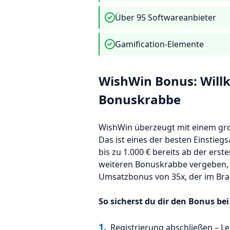
Über 95 Softwareanbieter
Gamification-Elemente
WishWin Bonus: Willk
Bonuskrabbe
WishWin überzeugt mit einem gro
Das ist eines der besten Einstieg
bis zu 1.000 € bereits ab der ers
weiteren Bonuskrabbe vergeben, e
Umsatzbonus von 35x, der im Bran
So sicherst du dir den Bonus be
Registrierung abschließen – Le