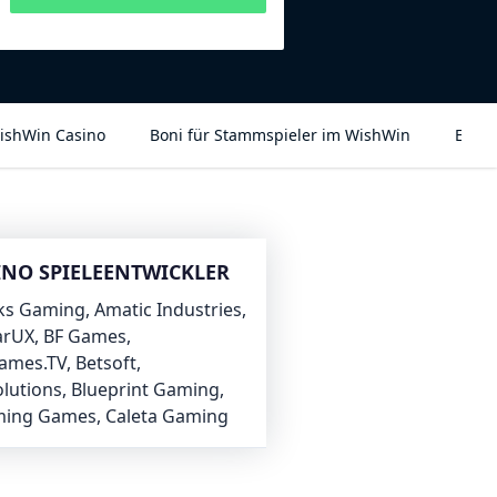
ishWin Casino
Boni für Stammspieler im WishWin
Ein- 
INO SPIELEENTWICKLER
ks Gaming, Amatic Industries,
arUX, BF Games,
ames.TV, Betsoft,
olutions, Blueprint Gaming,
ing Games, Caleta Gaming