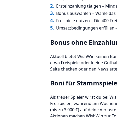
Ersteinzahlung tätigen – Minde
Bonus auswählen – Wähle das 
Freispiele nutzen – Die 400 Fr
Umsatzbedingungen erfüllen – 
Bonus ohne Einzahlu
Aktuell bietet WishWin keinen Bon
etwa Freispiele oder kleine Guth
Seite checken oder den Newslette
Boni für Stammspiel
Als treuer Spieler wirst du bei 
Freispielen, während am Wochenen
(bis zu 3.000 €) auf deine Verlus
Aktionen machen WishWin zur Top