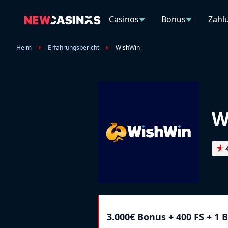
Casinos
Bonus
Zahl
Heim
Erfahrungsbericht
WishWin
W
★
3.000€ Bonus + 400 FS + 1 