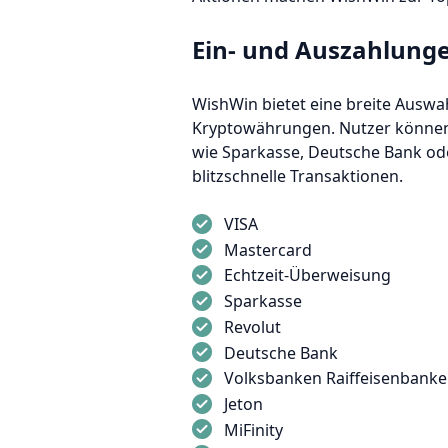
Ein- und Auszahlung
WishWin bietet eine breite Ausw
Kryptowährungen. Nutzer können 
wie Sparkasse, Deutsche Bank oder
blitzschnelle Transaktionen.
VISA
Mastercard
Echtzeit-Überweisung
Sparkasse
Revolut
Deutsche Bank
Volksbanken Raiffeisenbank
Jeton
MiFinity