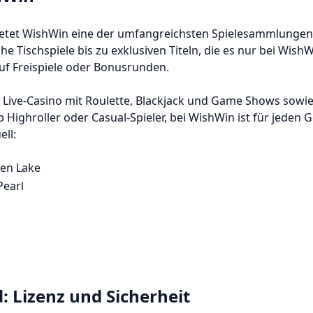
etet WishWin eine der umfangreichsten Spielesammlungen i
 Tischspiele bis zu exklusiven Titeln, die es nur bei WishWi
auf Freispiele oder Bonusrunden.
es Live-Casino mit Roulette, Blackjack und Game Shows sowie
Highroller oder Casual-Spieler, bei WishWin ist für jeden 
ell:
den Lake
Pearl
 Lizenz und Sicherheit