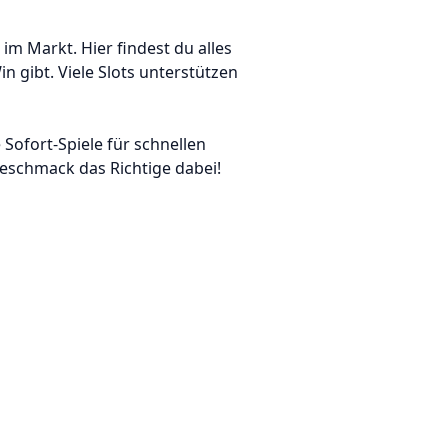
m Markt. Hier findest du alles
n gibt. Viele Slots unterstützen
 Sofort-Spiele für schnellen
Geschmack das Richtige dabei!