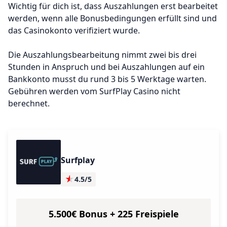
Wichtig für dich ist, dass Auszahlungen erst bearbeitet
werden, wenn alle Bonusbedingungen erfüllt sind und
das Casinokonto verifiziert wurde.
Die Auszahlungsbearbeitung nimmt zwei bis drei
Stunden in Anspruch und bei Auszahlungen auf ein
Bankkonto musst du rund 3 bis 5 Werktage warten.
Gebühren werden vom SurfPlay Casino nicht
berechnet.
Surfplay
★
4.5/5
5.500€ Bonus + 225 Freispiele