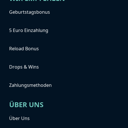
Geburtstagsbonus
5 Euro Einzahlung
Reload Bonus
Drops & Wins
Zahlungsmethoden
ÜBER UNS
Über Uns