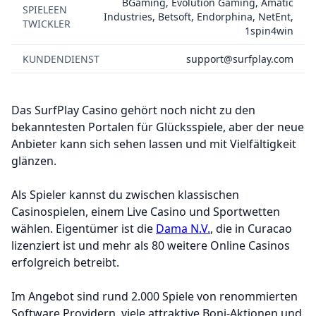
BGaming, Evolution Gaming, Amatic
SPIELEEN
Industries, Betsoft, Endorphina, NetEnt,
TWICKLER
1spin4win
KUNDENDIENST
support@surfplay.com
Das SurfPlay Casino gehört noch nicht zu den
bekanntesten Portalen für Glücksspiele, aber der neue
Anbieter kann sich sehen lassen und mit Vielfältigkeit
glänzen.
Als Spieler kannst du zwischen klassischen
Casinospielen, einem Live Casino und Sportwetten
wählen. Eigentümer ist die
Dama N.V.
, die in Curacao
lizenziert ist und mehr als 80 weitere Online Casinos
erfolgreich betreibt.
Im Angebot sind rund 2.000 Spiele von renommierten
Software Providern, viele attraktive Boni-Aktionen und