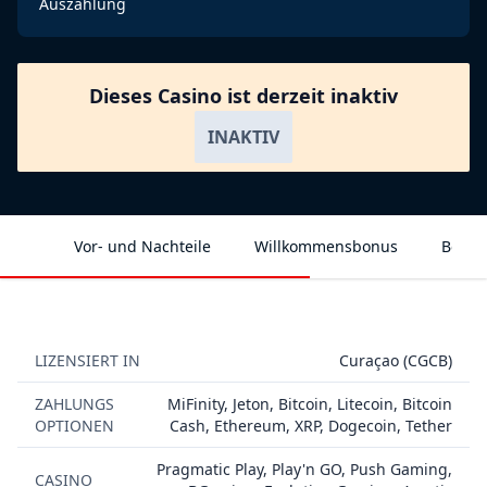
Auszahlung
Dieses Casino ist derzeit inaktiv
INAKTIV
Vor- und Nachteile
Willkommensbonus
Boni 
LIZENSIERT IN
Curaçao (CGCB)
ZAHLUNGS
MiFinity, Jeton, Bitcoin, Litecoin, Bitcoin
OPTIONEN
Cash, Ethereum, XRP, Dogecoin, Tether
Pragmatic Play, Play'n GO, Push Gaming,
CASINO