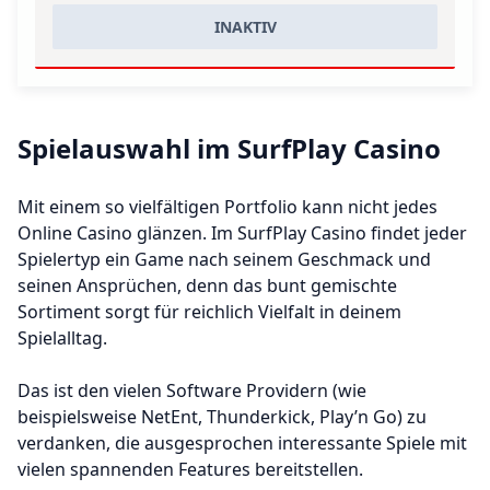
INAKTIV
Spielauswahl im SurfPlay Casino
Mit einem so vielfältigen Portfolio kann nicht jedes
Online Casino glänzen. Im SurfPlay Casino findet jeder
Spielertyp ein Game nach seinem Geschmack und
seinen Ansprüchen, denn das bunt gemischte
Sortiment sorgt für reichlich Vielfalt in deinem
Spielalltag.
Das ist den vielen Software Providern (wie
beispielsweise NetEnt, Thunderkick, Play’n Go) zu
verdanken, die ausgesprochen interessante Spiele mit
vielen spannenden Features bereitstellen.