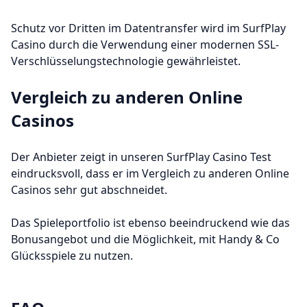
Schutz vor Dritten im Datentransfer wird im SurfPlay
Casino durch die Verwendung einer modernen SSL-
Verschlüsselungstechnologie gewährleistet.
Vergleich zu anderen Online
Casinos
Der Anbieter zeigt in unseren SurfPlay Casino Test
eindrucksvoll, dass er im Vergleich zu anderen Online
Casinos sehr gut abschneidet.
Das Spieleportfolio ist ebenso beeindruckend wie das
Bonusangebot und die Möglichkeit, mit Handy & Co
Glücksspiele zu nutzen.