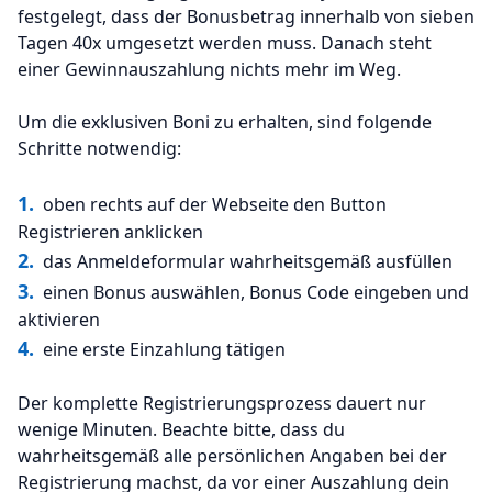
festgelegt, dass der Bonusbetrag innerhalb von sieben
Tagen 40x umgesetzt werden muss. Danach steht
einer Gewinnauszahlung nichts mehr im Weg.
Um die exklusiven Boni zu erhalten, sind folgende
Schritte notwendig:
oben rechts auf der Webseite den Button
Registrieren anklicken
das Anmeldeformular wahrheitsgemäß ausfüllen
einen Bonus auswählen, Bonus Code eingeben und
aktivieren
eine erste Einzahlung tätigen
Der komplette Registrierungsprozess dauert nur
wenige Minuten. Beachte bitte, dass du
wahrheitsgemäß alle persönlichen Angaben bei der
Registrierung machst, da vor einer Auszahlung dein