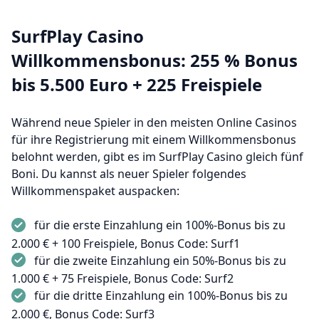
SurfPlay Casino
Willkommensbonus: 255 % Bonus
bis 5.500 Euro + 225 Freispiele
Während neue Spieler in den meisten Online Casinos
für ihre Registrierung mit einem Willkommensbonus
belohnt werden, gibt es im SurfPlay Casino gleich fünf
Boni. Du kannst als neuer Spieler folgendes
Willkommenspaket auspacken:
für die erste Einzahlung ein 100%-Bonus bis zu
2.000 € + 100 Freispiele, Bonus Code: Surf1
für die zweite Einzahlung ein 50%-Bonus bis zu
1.000 € + 75 Freispiele, Bonus Code: Surf2
für die dritte Einzahlung ein 100%-Bonus bis zu
2.000 €, Bonus Code: Surf3