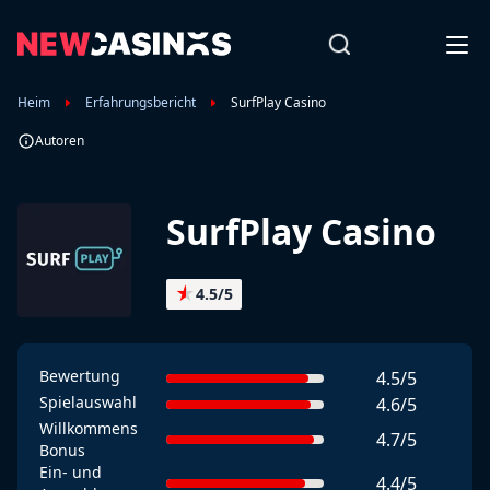
Heim
Erfahrungsbericht
SurfPlay Casino
Autoren
SurfPlay Casino
★
4.5/5
Bewertung
4.5/5
Spielauswahl
4.6/5
Willkommens
4.7/5
Bonus
Ein- und
4.4/5