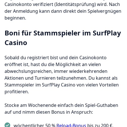
Casinokonto verifiziert (Identitätsprüfung) wird. Nach
der Anmeldung kann dann direkt dein Spielvergnügen
beginnen.
Boni für Stammspieler im SurfPlay
Casino
Sobald du registriert bist und dein Casinokonto
eröffnet ist, hast du die Möglichkeit an vielen
abwechslungsreichen, immer wiederkehrenden
Aktionen und Turnieren teilzunehmen. Du kannst als
Stammspieler im SurfPlay Casino von vielen Vorteilen
profitieren.
Stocke am Wochenende einfach dein Spiel-Guthaben
auf und nimm diesen Bonus in Anspruch:
wöchentlicher 50 %
Reload-Bonus
bis zu 200 €,