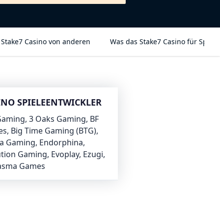
 Stake7 Casino von anderen
Was das Stake7 Casino für Spiel
INO SPIELEENTWICKLER
Gaming, 3 Oaks Gaming, BF
s, Big Time Gaming (BTG),
ta Gaming, Endorphina,
tion Gaming, Evoplay, Ezugi,
asma Games