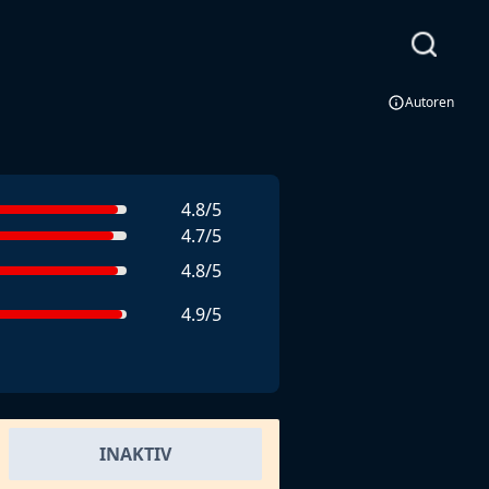
Autoren
4.8/5
4.7/5
4.8/5
4.9/5
INAKTIV