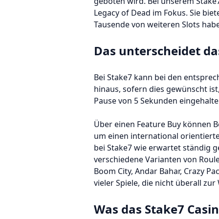
geboten wird. Bei unserem Stake7
Legacy of Dead im Fokus. Sie biet
Tausende von weiteren Slots habe
Das unterscheidet da
Bei Stake7 kann bei den entspre
hinaus, sofern dies gewünscht i
Pause von 5 Sekunden eingehalt
Über einen Feature Buy können Bo
um einen international orientiert
bei Stake7 wie erwartet ständig g
verschiedene Varianten von Roul
Boom City, Andar Bahar, Crazy Pa
vieler Spiele, die nicht überall zu
Was das Stake7 Casin