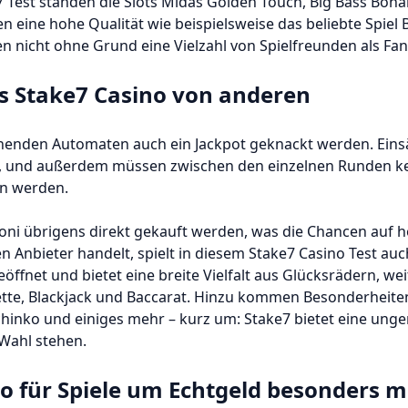
 Test standen die Slots Midas Golden Touch, Big Bass Bon
en eine hohe Qualität wie beispielsweise das beliebte Spiel
n nicht ohne Grund eine Vielzahl von Spielfreunden als Fan
s Stake7 Casino von anderen
chenden Automaten auch ein Jackpot geknackt werden. Eins
st, und außerdem müssen zwischen den einzelnen Runden 
en werden.
ni übrigens direkt gekauft werden, was die Chancen auf h
en Anbieter handelt, spielt in diesem Stake7 Casino Test au
eöffnet und bietet eine breite Vielfalt aus Glücksrädern, w
ette, Blackjack und Baccarat. Hinzu kommen Besonderheite
chinko und einiges mehr – kurz um: Stake7 bietet eine ung
r Wahl stehen.
o für Spiele um Echtgeld besonders 