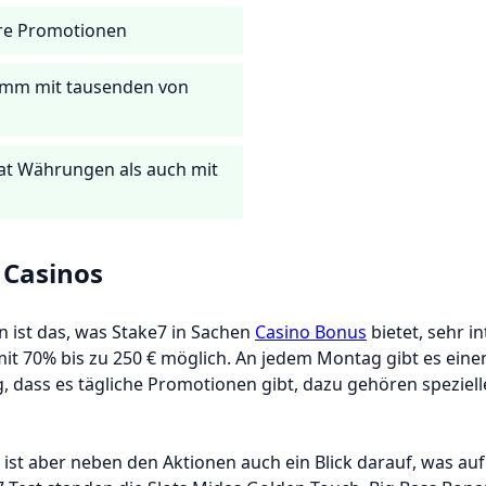
ere Promotionen
amm mit tausenden von
iat Währungen als auch mit
 Casinos
n ist das, was Stake7 in Sachen
Casino Bonus
bietet, sehr i
mit 70% bis zu 250 € möglich. An jedem Montag gibt es ein
 dass es tägliche Promotionen gibt, dazu gehören spezielle
 ist aber neben den Aktionen auch ein Blick darauf, was auf