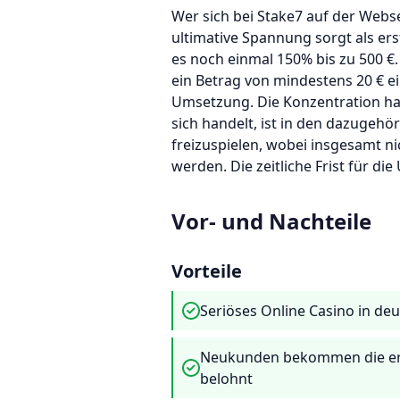
Wer sich bei Stake7 auf der Webse
ultimative Spannung sorgt als ers
es noch einmal 150% bis zu 500 €.
ein Betrag von mindestens 20 € e
Umsetzung. Die Konzentration hat
sich handelt, ist in den dazugeh
freizuspielen, wobei insgesamt n
werden. Die zeitliche Frist für d
Vor- und Nachteile
Vorteile
Seriöses Online Casino in de
Neukunden bekommen die ers
belohnt