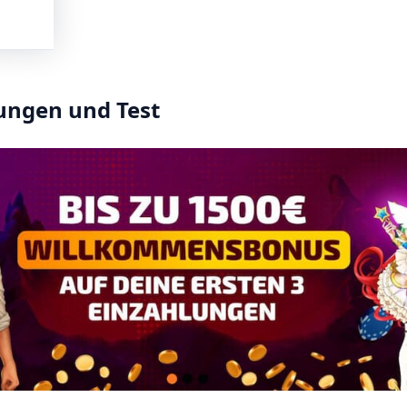
ungen und Test