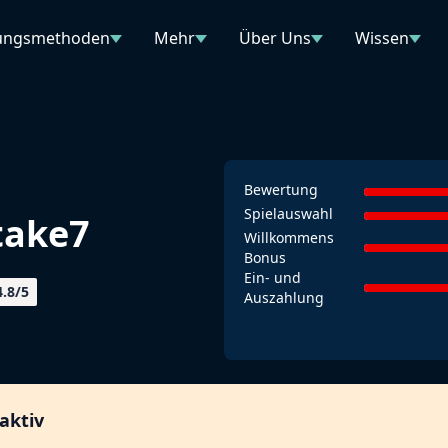
ungsmethoden
Mehr
Über Uns
Wissen
Bewertung
Spielauswahl
take7
Willkommens
Bonus
Ein- und
4.8/5
Auszahlung
naktiv