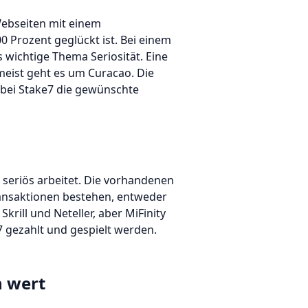
 Webseiten mit einem
0 Prozent geglückt ist. Bei einem
 wichtige Thema Seriosität. Eine
 meist geht es um Curacao. Die
bei Stake7 die gewünschte
r seriös arbeitet. Die vorhandenen
ransaktionen bestehen, entweder
rill und Neteller, aber MiFinity
 gezahlt und gespielt werden.
h wert