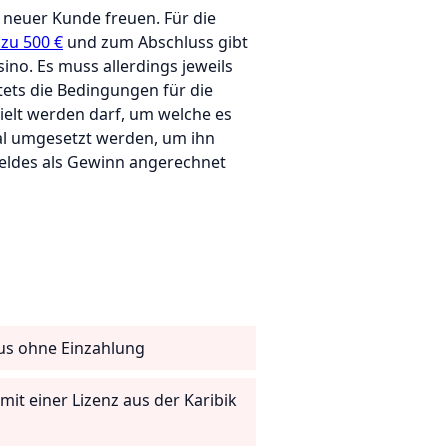
 neuer Kunde freuen. Für die
 zu 500 €
und zum Abschluss gibt
ino. Es muss allerdings jeweils
ets die Bedingungen für die
ielt werden darf, um welche es
Mal umgesetzt werden, um ihn
Geldes als Gewinn angerechnet
nus ohne Einzahlung
it einer Lizenz aus der Karibik