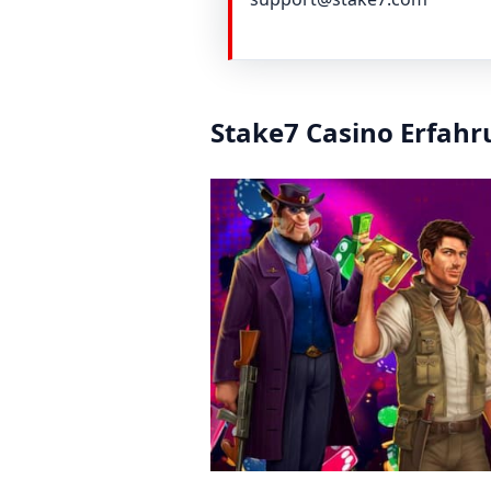
Stake7 Casino Erfahr