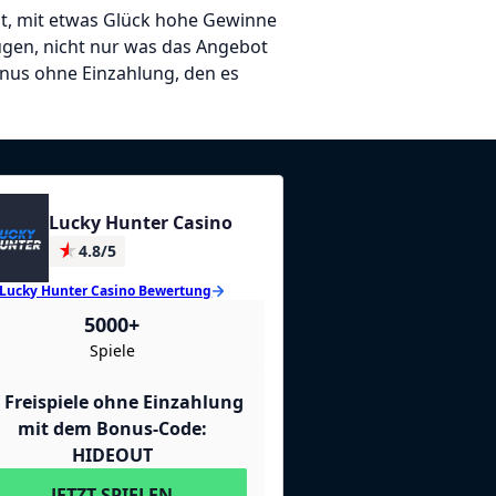
eit, mit etwas Glück hohe Gewinne
eugen, nicht nur was das Angebot
onus ohne Einzahlung, den es
Lucky Hunter Casino
★
4.8/5
Lucky Hunter Casino Bewertung
5000+
Spiele
 Freispiele ohne Einzahlung
mit dem Bonus-Code:
HIDEOUT
JETZT SPIELEN