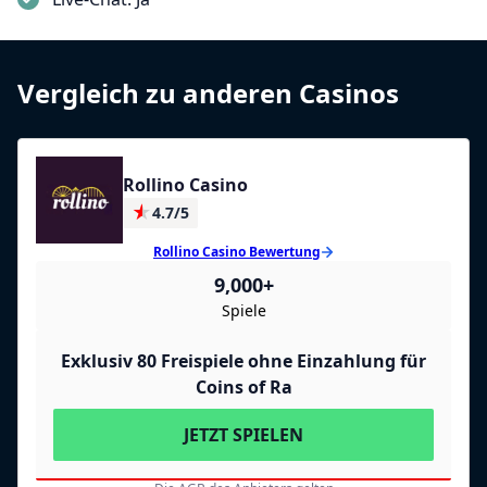
Vergleich zu anderen Casinos
Rollino Casino
★
4.7/5
Rollino Casino Bewertung
9,000+
Spiele
Exklusiv 80 Freispiele ohne Einzahlung für
Coins of Ra
JETZT SPIELEN