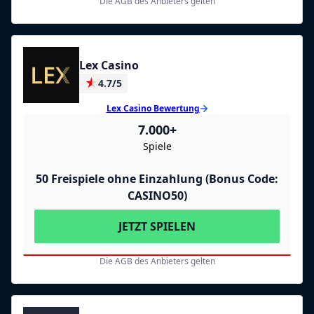
Die AGB des Anbieters gelten
Lex Casino
★
4.7/5
Lex Casino Bewertung
7.000+
Spiele
50 Freispiele ohne Einzahlung (Bonus Code:
CASINO50)
JETZT SPIELEN
Die AGB des Anbieters gelten