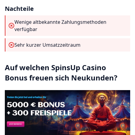
Nachteile
Wenige altbekannte Zahlungsmethoden
verfügbar
Sehr kurzer Umsatzzeitraum
Auf welchen SpinsUp Casino
Bonus freuen sich Neukunden?