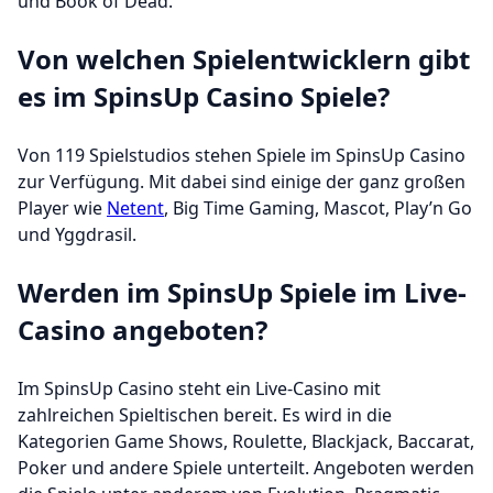
und Book of Dead.
Von welchen Spielentwicklern gibt
es im SpinsUp Casino Spiele?
Von 119 Spielstudios stehen Spiele im SpinsUp Casino
zur Verfügung. Mit dabei sind einige der ganz großen
Player wie
Netent
, Big Time Gaming, Mascot, Play’n Go
und Yggdrasil.
Werden im SpinsUp Spiele im Live-
Casino angeboten?
Im SpinsUp Casino steht ein Live-Casino mit
zahlreichen Spieltischen bereit. Es wird in die
Kategorien Game Shows, Roulette, Blackjack, Baccarat,
Poker und andere Spiele unterteilt. Angeboten werden