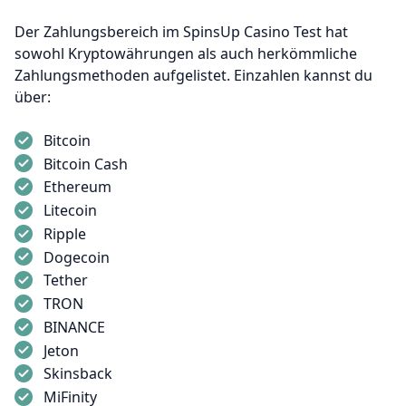
Der Zahlungsbereich im SpinsUp Casino Test hat
sowohl Kryptowährungen als auch herkömmliche
Zahlungsmethoden aufgelistet. Einzahlen kannst du
über:
Bitcoin
Bitcoin Cash
Ethereum
Litecoin
Ripple
Dogecoin
Tether
TRON
BINANCE
Jeton
Skinsback
MiFinity