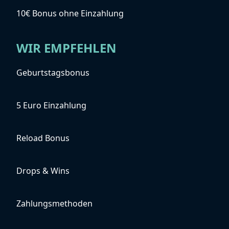
10€ Bonus ohne Einzahlung
WIR EMPFEHLEN
Geburtstagsbonus
5 Euro Einzahlung
Reload Bonus
Drops & Wins
Zahlungsmethoden