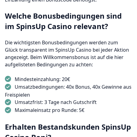
Welche Bonusbedingungen sind
im SpinsUp Casino relevant?
Die wichtigsten Bonusbedingungen werden zum
Glück transparent im SpinsUp Casino bei jeder Aktion
angezeigt. Beim Willkommensbonus ist auf die hier
aufgelisteten Bedingungen zu achten:
Mindesteinzahlung: 20€
Umsatzbedingungen: 40x Bonus, 40x Gewinne aus
Freispielen
Umsatzfrist: 3 Tage nach Gutschrift
Maximaleinsatz pro Runde: 5€
Erhalten Bestandskunden SpinsUp