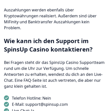
Auszahlungen werden ebenfalls über
Kryptowährungen realisiert. Außerdem sind über
MiFinity und Banktransfer Auszahlungen kein
Problem.
Wie kann ich den Support im
SpinsUp Casino kontaktieren?
Bei Fragen steht dir das SpinsUp Casino Supportteam
rund um die Uhr zur Verfügung. Um schnelle
Antworten zu erhalten, wendest du dich an den Live-
Chat. Eine FAQ-Seite ist auch vertreten, die aber nur
ganz klein gehalten ist.
Telefon Hotline: Nein
E-Mail: support@spinsup.com
Live-Chat: Ja