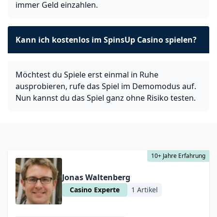
immer Geld einzahlen.
Kann ich kostenlos im SpinsUp Casino spielen?
Möchtest du Spiele erst einmal in Ruhe
ausprobieren, rufe das Spiel im Demomodus auf.
Nun kannst du das Spiel ganz ohne Risiko testen.
10+ Jahre Erfahrung
Jonas Waltenberg
Casino Experte
1 Artikel