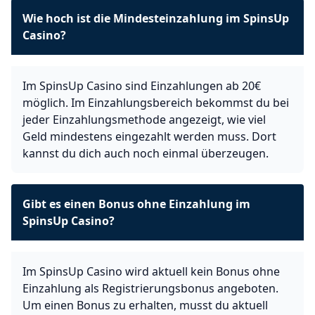
Wie hoch ist die Mindesteinzahlung im SpinsUp
Casino?
Im SpinsUp Casino sind Einzahlungen ab 20€
möglich. Im Einzahlungsbereich bekommst du bei
jeder Einzahlungsmethode angezeigt, wie viel
Geld mindestens eingezahlt werden muss. Dort
kannst du dich auch noch einmal überzeugen.
Gibt es einen Bonus ohne Einzahlung im
SpinsUp Casino?
Im SpinsUp Casino wird aktuell kein Bonus ohne
Einzahlung als Registrierungsbonus angeboten.
Um einen Bonus zu erhalten, musst du aktuell