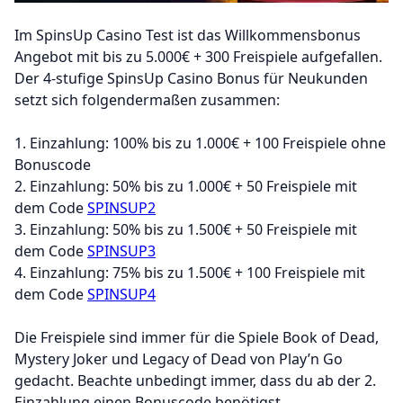
Im SpinsUp Casino Test ist das Willkommensbonus
Angebot mit bis zu 5.000€ + 300 Freispiele aufgefallen.
Der 4-stufige SpinsUp Casino Bonus für Neukunden
setzt sich folgendermaßen zusammen:
1. Einzahlung: 100% bis zu 1.000€ + 100 Freispiele ohne
Bonuscode
2. Einzahlung: 50% bis zu 1.000€ + 50 Freispiele mit
dem Code
SPINSUP2
3. Einzahlung: 50% bis zu 1.500€ + 50 Freispiele mit
dem Code
SPINSUP3
4. Einzahlung: 75% bis zu 1.500€ + 100 Freispiele mit
dem Code
SPINSUP4
Die Freispiele sind immer für die Spiele Book of Dead,
Mystery Joker und Legacy of Dead von Play’n Go
gedacht. Beachte unbedingt immer, dass du ab der 2.
Einzahlung einen Bonuscode benötigst.