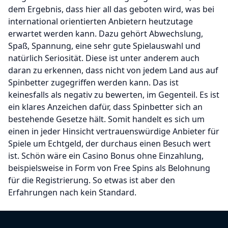
dem Ergebnis, dass hier all das geboten wird, was bei
international orientierten Anbietern heutzutage
erwartet werden kann. Dazu gehört Abwechslung,
Spaß, Spannung, eine sehr gute Spielauswahl und
natürlich Seriosität. Diese ist unter anderem auch
daran zu erkennen, dass nicht von jedem Land aus auf
Spinbetter zugegriffen werden kann. Das ist
keinesfalls als negativ zu bewerten, im Gegenteil. Es ist
ein klares Anzeichen dafür, dass Spinbetter sich an
bestehende Gesetze hält. Somit handelt es sich um
einen in jeder Hinsicht vertrauenswürdige Anbieter für
Spiele um Echtgeld, der durchaus einen Besuch wert
ist. Schön wäre ein Casino Bonus ohne Einzahlung,
beispielsweise in Form von Free Spins als Belohnung
für die Registrierung. So etwas ist aber den
Erfahrungen nach kein Standard.