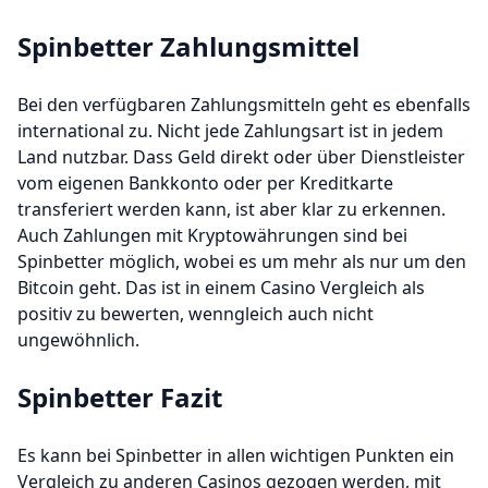
Spinbetter Zahlungsmittel
Bei den verfügbaren Zahlungsmitteln geht es ebenfalls
international zu. Nicht jede Zahlungsart ist in jedem
Land nutzbar. Dass Geld direkt oder über Dienstleister
vom eigenen Bankkonto oder per Kreditkarte
transferiert werden kann, ist aber klar zu erkennen.
Auch Zahlungen mit Kryptowährungen sind bei
Spinbetter möglich, wobei es um mehr als nur um den
Bitcoin geht. Das ist in einem Casino Vergleich als
positiv zu bewerten, wenngleich auch nicht
ungewöhnlich.
Spinbetter Fazit
Es kann bei Spinbetter in allen wichtigen Punkten ein
Vergleich zu anderen Casinos gezogen werden, mit