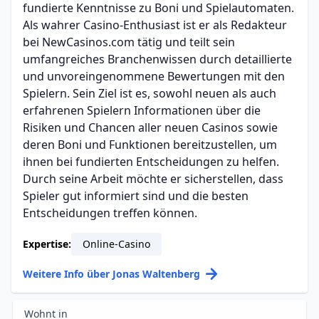
fundierte Kenntnisse zu Boni und Spielautomaten.
Als wahrer Casino-Enthusiast ist er als Redakteur
bei NewCasinos.com tätig und teilt sein
umfangreiches Branchenwissen durch detaillierte
und unvoreingenommene Bewertungen mit den
Spielern. Sein Ziel ist es, sowohl neuen als auch
erfahrenen Spielern Informationen über die
Risiken und Chancen aller neuen Casinos sowie
deren Boni und Funktionen bereitzustellen, um
ihnen bei fundierten Entscheidungen zu helfen.
Durch seine Arbeit möchte er sicherstellen, dass
Spieler gut informiert sind und die besten
Entscheidungen treffen können.
Expertise:
Online-Casino
Weitere Info über Jonas Waltenberg
Wohnt in