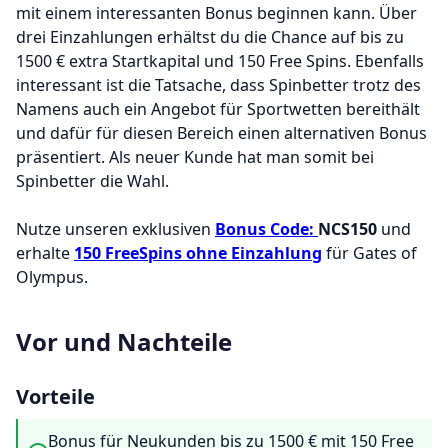
mit einem interessanten Bonus beginnen kann. Über
drei Einzahlungen erhältst du die Chance auf bis zu
1500 € extra Startkapital und 150 Free Spins. Ebenfalls
interessant ist die Tatsache, dass Spinbetter trotz des
Namens auch ein Angebot für Sportwetten bereithält
und dafür für diesen Bereich einen alternativen Bonus
präsentiert. Als neuer Kunde hat man somit bei
Spinbetter die Wahl.
Nutze unseren exklusiven
Bonus Code:
NCS150
und
erhalte
150 FreeSpins ohne Einzahlung
für Gates of
Olympus.
Vor und Nachteile
Vorteile
Bonus für Neukunden bis zu 1500 € mit 150 Free