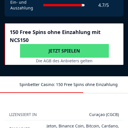
Ein- und
4.7/5
Auszahlung
150 Free Spins ohne Einzahlung mit
NCS150
JETZT SPIELEN
Die AGB des Anbieters gelten
Spinbetter Casino: 150 Free Spins ohne Einzahlung
LIZENSIERT IN
Curaçao (CGCB)
Jeton, Binance Coin, Bitcoin, Cardano,