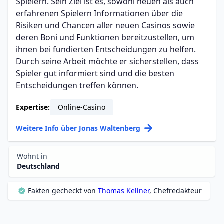
Spielern. Sein Ziel ist es, sowohl neuen als auch
erfahrenen Spielern Informationen über die
Risiken und Chancen aller neuen Casinos sowie
deren Boni und Funktionen bereitzustellen, um
ihnen bei fundierten Entscheidungen zu helfen.
Durch seine Arbeit möchte er sicherstellen, dass
Spieler gut informiert sind und die besten
Entscheidungen treffen können.
Expertise:
Online-Casino
Weitere Info über Jonas Waltenberg
Wohnt in
Deutschland
Fakten gecheckt von
Thomas Kellner
, Chefredakteur