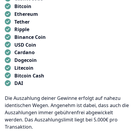
Bitcoin
Ethereum
Tether
Ripple
Binance Coin
USD Coin
Cardano
Dogecoin
Litecoin
Bitcoin Cash
DAI
Die Auszahlung deiner Gewinne erfolgt auf nahezu
identischen Wegen. Angenehm ist dabei, dass auch die
Auszahlungen immer gebührenfrei abgewickelt
werden. Das Auszahlungslimit liegt bei 5.000€ pro
Transaktion.