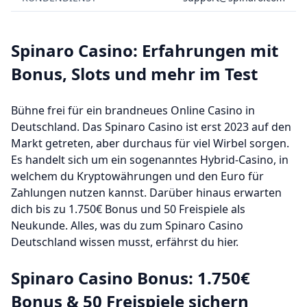
Spinaro Casino: Erfahrungen mit
Bonus, Slots und mehr im Test
Bühne frei für ein brandneues Online Casino in
Deutschland. Das Spinaro Casino ist erst 2023 auf den
Markt getreten, aber durchaus für viel Wirbel sorgen.
Es handelt sich um ein sogenanntes Hybrid-Casino, in
welchem du Kryptowährungen und den Euro für
Zahlungen nutzen kannst. Darüber hinaus erwarten
dich bis zu 1.750€ Bonus und 50 Freispiele als
Neukunde. Alles, was du zum Spinaro Casino
Deutschland wissen musst, erfährst du hier.
Spinaro Casino Bonus: 1.750€
Bonus & 50 Freispiele sichern