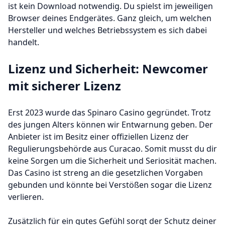
ist kein Download notwendig. Du spielst im jeweiligen
Browser deines Endgerätes. Ganz gleich, um welchen
Hersteller und welches Betriebssystem es sich dabei
handelt.
Lizenz und Sicherheit: Newcomer
mit sicherer Lizenz
Erst 2023 wurde das Spinaro Casino gegründet. Trotz
des jungen Alters können wir Entwarnung geben. Der
Anbieter ist im Besitz einer offiziellen Lizenz der
Regulierungsbehörde aus Curacao. Somit musst du dir
keine Sorgen um die Sicherheit und Seriosität machen.
Das Casino ist streng an die gesetzlichen Vorgaben
gebunden und könnte bei Verstößen sogar die Lizenz
verlieren.
Zusätzlich für ein gutes Gefühl sorgt der Schutz deiner