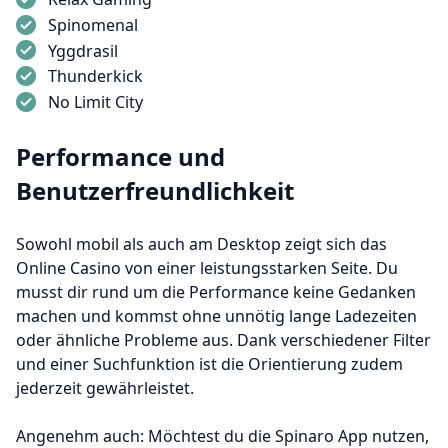
Spinomenal
Yggdrasil
Thunderkick
No Limit City
Performance und
Benutzerfreundlichkeit
Sowohl mobil als auch am Desktop zeigt sich das
Online Casino von einer leistungsstarken Seite. Du
musst dir rund um die Performance keine Gedanken
machen und kommst ohne unnötig lange Ladezeiten
oder ähnliche Probleme aus. Dank verschiedener Filter
und einer Suchfunktion ist die Orientierung zudem
jederzeit gewährleistet.
Angenehm auch: Möchtest du die Spinaro App nutzen,