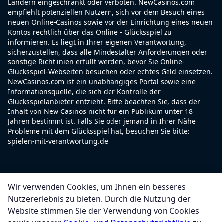
Ländern eingeschränkt oder verboten. NewCasinos.com
empfiehlt potenziellen Nutzern, sich vor dem Besuch eines
neuen Online-Casinos sowie vor der Einrichtung eines neuen
Kontos rechtlich über das Online - Glücksspiel zu
informieren. Es liegt in Ihrer eigenen Verantwortung,
sicherzustellen, dass alle Mindestalter Anforderungen oder
sonstige Richtlinien erfüllt werden, bevor Sie Online-
Glücksspiel-Webseiten besuchen oder echtes Geld einsetzen.
NewCasinos.com ist ein unabhängiges Portal sowie eine
Informationsquelle, die sich der Kontrolle der
Glücksspielanbieter entzieht. Bitte beachten Sie, dass der
Inhalt von New Casinos nicht für ein Publikum unter 18
Jahren bestimmt ist. Falls Sie oder jemand in Ihrer Nähe
Probleme mit dem Glücksspiel hat, besuchen Sie bitte:
spielen-mit-verantwortung.de
Wir verwenden Cookies, um Ihnen ein besseres
Spiele verantwortungsbewusst
Nutzererlebnis zu bieten. Durch die Nutzung der
BZgA-Telefonberatung zur Glücksspielsucht: 0800 1
Website stimmen Sie der Verwendung von Cookies
37 27 00