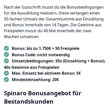
Nach der Gutschrift musst du die Bonusbedingungen
für die Auszahlung meistern. Diese verlangen einen
35-fachen Umsatz der Gesamtsumme aus Einzahlung
und Bonus innerhalb von 14 Tagen. Die Gewinne aus
Freispielen musst du 40 Mal innerhalb der zwei
Wochen umsetzen.
Bonus: bis zu 1.750€ + 50 Freispiele
Bonus Code: nicht notwendig
Umsatzbedingungen: 35x (Einzahlung + Bonus),
40x Gewinne aus Freispielen
Max. Einsatz bei aktivem Bonus: 5€
Mindesteinzahlung: 20€
Spinaro Bonusangebot für
Bestandskunden