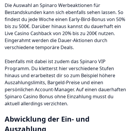
Die Auswahl an Spinaro Werbeaktionen für
Bestandskunden kann sich ebenfalls sehen lassen. So
findest du jede Woche einen Early-Bird-Bonus von 50%
bis zu 500€. Darüber hinaus kannst du dauerhaft ein
Live Casino Cashback von 20% bis zu 200€ nutzen.
Eingerahmt werden die Dauer-Aktionen durch
verschiedene temporäre Deals.
Ebenfalls mit dabei ist zudem das Spinaro VIP
Programm. Du kletterst hier verschiedene Stufen
hinaus und erarbeitest dir so zum Beispiel höhere
Auszahlungslimits, Bargeld-Preise und einen
persönlichen Account-Manager. Auf einen dauerhaften
Spinaro Casino Bonus ohne Einzahlung musst du
aktuell allerdings verzichten.
Abwicklung der Ein- und
Auszahlung