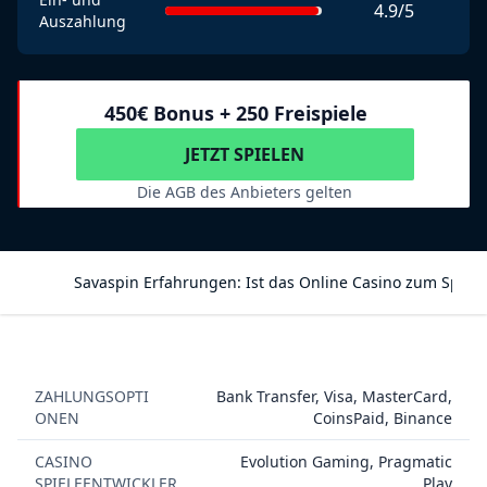
4.9/5
Auszahlung
450€ Bonus + 250 Freispiele
JETZT SPIELEN
Die AGB des Anbieters gelten
Savaspin Erfahrungen: Ist das Online Casino zum Spiel
ZAHLUNGSOPTI
Bank Transfer, Visa, MasterCard,
ONEN
CoinsPaid, Binance
CASINO
Evolution Gaming, Pragmatic
SPIELEENTWICKLER
Play