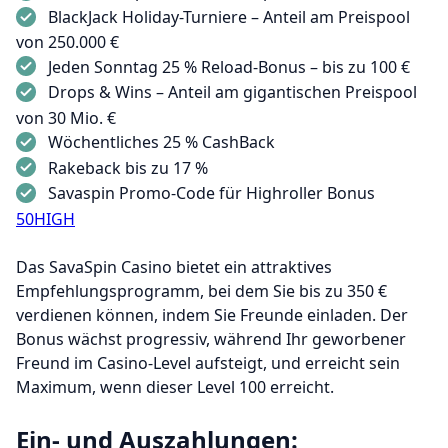
BlackJack Holiday-Turniere – Anteil am Preispool
von 250.000 €
Jeden Sonntag 25 % Reload-Bonus – bis zu 100 €
Drops & Wins – Anteil am gigantischen Preispool
von 30 Mio. €
Wöchentliches 25 % CashBack
Rakeback bis zu 17 %
Savaspin Promo-Code für Highroller Bonus
50HIGH
Das SavaSpin Casino bietet ein attraktives
Empfehlungsprogramm, bei dem Sie bis zu 350 €
verdienen können, indem Sie Freunde einladen. Der
Bonus wächst progressiv, während Ihr geworbener
Freund im Casino-Level aufsteigt, und erreicht sein
Maximum, wenn dieser Level 100 erreicht.
Ein- und Auszahlungen: