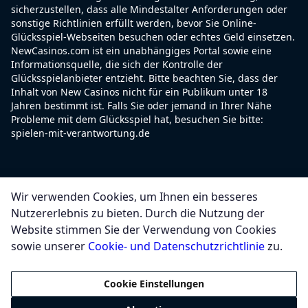
sicherzustellen, dass alle Mindestalter Anforderungen oder
sonstige Richtlinien erfüllt werden, bevor Sie Online-
Glücksspiel-Webseiten besuchen oder echtes Geld einsetzen.
NewCasinos.com ist ein unabhängiges Portal sowie eine
Informationsquelle, die sich der Kontrolle der
Glücksspielanbieter entzieht. Bitte beachten Sie, dass der
Inhalt von New Casinos nicht für ein Publikum unter 18
Jahren bestimmt ist. Falls Sie oder jemand in Ihrer Nähe
Probleme mit dem Glücksspiel hat, besuchen Sie bitte:
spielen-mit-verantwortung.de
Wir verwenden Cookies, um Ihnen ein besseres
Spiele verantwortungsbewusst
Nutzererlebnis zu bieten. Durch die Nutzung der
BZgA-Telefonberatung zur Glücksspielsucht: 0800 1
Website stimmen Sie der Verwendung von Cookies
37 27 00
sowie unserer
Cookie- und Datenschutzrichtlinie
zu.
Cookie Einstellungen