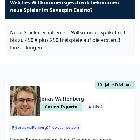
Welches Willkommensgeschenk bekommen
neue Spieler im Savaspin Casino?
Neue Spieler erhalten ein Willkommenspaket mit
bis zu 450 € plus 250 Freispiele auf die ersten 3
Einzahlungen.
10+ Jahre Erfahrung
Jonas Waltenberg
Casino Experte
1 Artikel
jonas.waltenberg@newcasinos.com