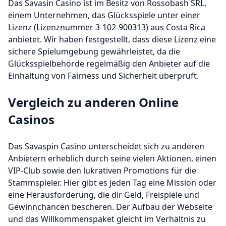
Das Savasin Casino ist im Besitz von Rossobash SRL,
einem Unternehmen, das Glücksspiele unter einer
Lizenz (Lizenznummer 3-102-900313) aus Costa Rica
anbietet. Wir haben festgestellt, dass diese Lizenz eine
sichere Spielumgebung gewährleistet, da die
Glücksspielbehörde regelmäßig den Anbieter auf die
Einhaltung von Fairness und Sicherheit überprüft.
Vergleich zu anderen Online
Casinos
Das Savaspin Casino unterscheidet sich zu anderen
Anbietern erheblich durch seine vielen Aktionen, einen
VIP-Club sowie den lukrativen Promotions für die
Stammspieler. Hier gibt es jeden Tag eine Mission oder
eine Herausforderung, die dir Geld, Freispiele und
Gewinnchancen bescheren. Der Aufbau der Webseite
und das Willkommenspaket gleicht im Verhältnis zu