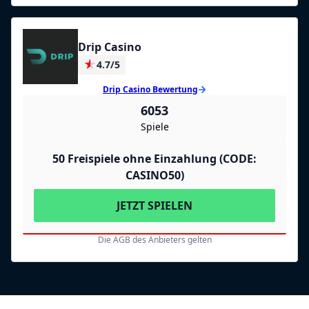
Drip Casino
★
4.7/5
Drip Casino Bewertung
6053
Spiele
50 Freispiele ohne Einzahlung (CODE:
CASINO50)
JETZT SPIELEN
Die AGB des Anbieters gelten