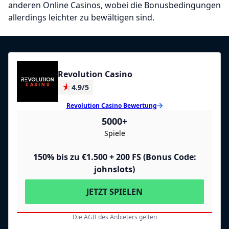
anderen Online Casinos, wobei die Bonusbedingungen
allerdings leichter zu bewältigen sind.
Revolution Casino
★
4.9/5
Revolution Casino Bewertung
5000+
Spiele
150% bis zu €1.500 + 200 FS (Bonus Code:
johnslots)
JETZT SPIELEN
Die AGB des Anbieters gelten