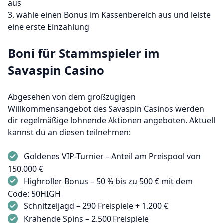
aus
3. wähle einen Bonus im Kassenbereich aus und leiste
eine erste Einzahlung
Boni für Stammspieler im
Savaspin Casino
Abgesehen von dem großzügigen
Willkommensangebot des Savaspin Casinos werden
dir regelmäßige lohnende Aktionen angeboten. Aktuell
kannst du an diesen teilnehmen:
Goldenes VIP-Turnier – Anteil am Preispool von
150.000 €
Highroller Bonus – 50 % bis zu 500 € mit dem
Code: 50HIGH
Schnitzeljagd – 290 Freispiele + 1.200 €
Krähende Spins – 2.500 Freispiele