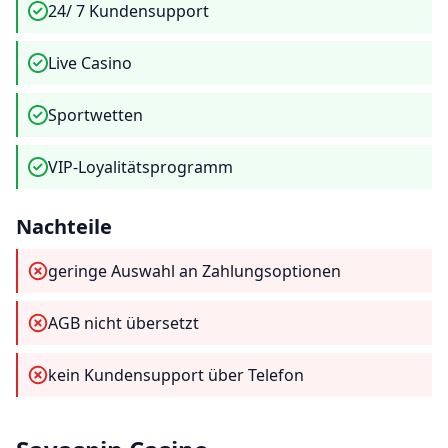
24/ 7 Kundensupport
Live Casino
Sportwetten
VIP-Loyalitätsprogramm
Nachteile
geringe Auswahl an Zahlungsoptionen
AGB nicht übersetzt
kein Kundensupport über Telefon