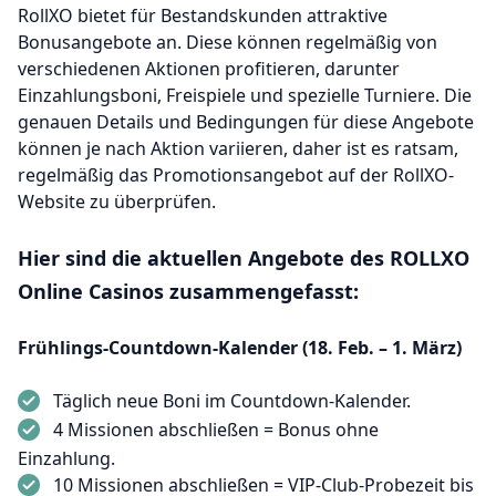
RollXO bietet für Bestandskunden attraktive
Bonusangebote an. Diese können regelmäßig von
verschiedenen Aktionen profitieren, darunter
Einzahlungsboni, Freispiele und spezielle Turniere. Die
genauen Details und Bedingungen für diese Angebote
können je nach Aktion variieren, daher ist es ratsam,
regelmäßig das Promotionsangebot auf der RollXO-
Website zu überprüfen.
Hier sind die aktuellen Angebote des ROLLXO
Online Casinos zusammengefasst:
Frühlings-Countdown-Kalender (18. Feb. – 1. März)
Täglich neue Boni im Countdown-Kalender.
4 Missionen abschließen = Bonus ohne
Einzahlung.
10 Missionen abschließen = VIP-Club-Probezeit bis