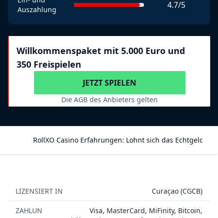
4.7/5
Auszahlung
Willkommenspaket mit 5.000 Euro und
350 Freispielen
JETZT SPIELEN
Die AGB des Anbieters gelten
RollXO Casino Erfahrungen: Lohnt sich das Echtgeldspie
LIZENSIERT IN
Curaçao (CGCB)
ZAHLUN
Visa, MasterCard, MiFinity, Bitcoin,