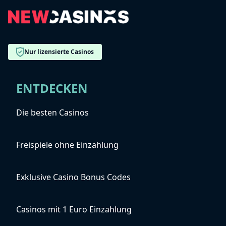
Nur lizensierte Casinos
ENTDECKEN
Die besten Casinos
Freispiele ohne Einzahlung
Exklusive Casino Bonus Codes
Casinos mit 1 Euro Einzahlung