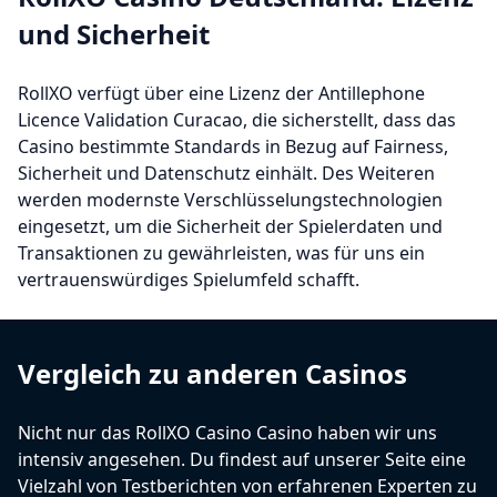
und Sicherheit
RollXO verfügt über eine Lizenz der Antillephone
Licence Validation Curacao, die sicherstellt, dass das
Casino bestimmte Standards in Bezug auf Fairness,
Sicherheit und Datenschutz einhält. Des Weiteren
werden modernste Verschlüsselungstechnologien
eingesetzt, um die Sicherheit der Spielerdaten und
Transaktionen zu gewährleisten, was für uns ein
vertrauenswürdiges Spielumfeld schafft.
Vergleich zu anderen Casinos
Nicht nur das RollXO Casino Casino haben wir uns
intensiv angesehen. Du findest auf unserer Seite eine
Vielzahl von Testberichten von erfahrenen Experten zu