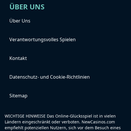
ÜBER UNS
Über Uns
Verantwortungsvolles Spielen
Kontakt
Datenschutz- und Cookie-Richtlinien
Sitemap
WICHTIGE HINWEISE Das Online-Glücksspiel ist in vielen
Ländern eingeschränkt oder verboten. NewCasinos.com
empfiehlt potenziellen Nutzern, sich vor dem Besuch eines