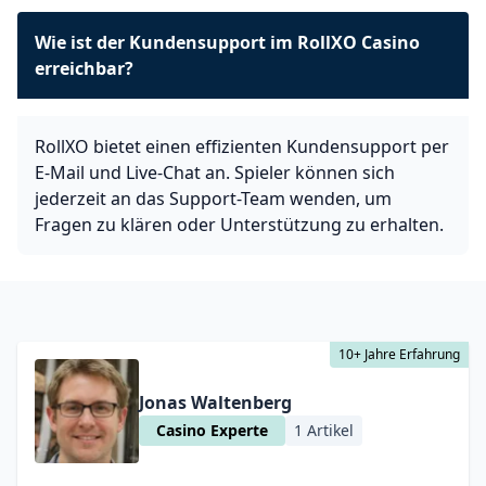
Wie ist der Kundensupport im RollXO Casino
erreichbar?
RollXO bietet einen effizienten Kundensupport per
E-Mail und Live-Chat an. Spieler können sich
jederzeit an das Support-Team wenden, um
Fragen zu klären oder Unterstützung zu erhalten.
10+ Jahre Erfahrung
Jonas Waltenberg
Casino Experte
1 Artikel