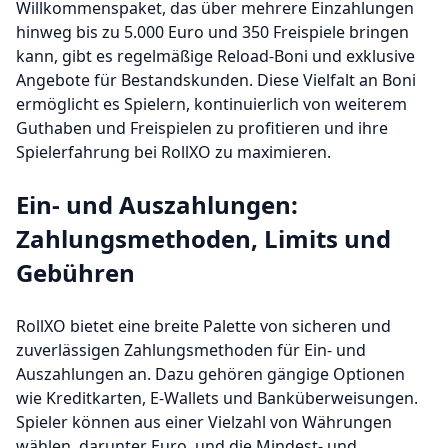
Willkommenspaket, das über mehrere Einzahlungen
hinweg bis zu 5.000 Euro und 350 Freispiele bringen
kann, gibt es regelmäßige Reload-Boni und exklusive
Angebote für Bestandskunden. Diese Vielfalt an Boni
ermöglicht es Spielern, kontinuierlich von weiterem
Guthaben und Freispielen zu profitieren und ihre
Spielerfahrung bei RollXO zu maximieren.
Ein- und Auszahlungen:
Zahlungsmethoden, Limits und
Gebühren
RollXO bietet eine breite Palette von sicheren und
zuverlässigen Zahlungsmethoden für Ein- und
Auszahlungen an. Dazu gehören gängige Optionen
wie Kreditkarten, E-Wallets und Banküberweisungen.
Spieler können aus einer Vielzahl von Währungen
wählen, darunter Euro, und die Mindest- und