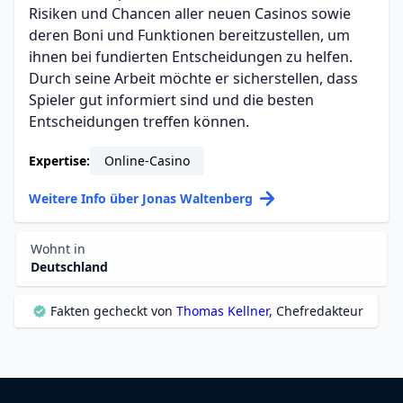
Risiken und Chancen aller neuen Casinos sowie
deren Boni und Funktionen bereitzustellen, um
ihnen bei fundierten Entscheidungen zu helfen.
Durch seine Arbeit möchte er sicherstellen, dass
Spieler gut informiert sind und die besten
Entscheidungen treffen können.
Expertise:
Online-Casino
Weitere Info über Jonas Waltenberg
Wohnt in
Deutschland
Fakten gecheckt von
Thomas Kellner
, Chefredakteur