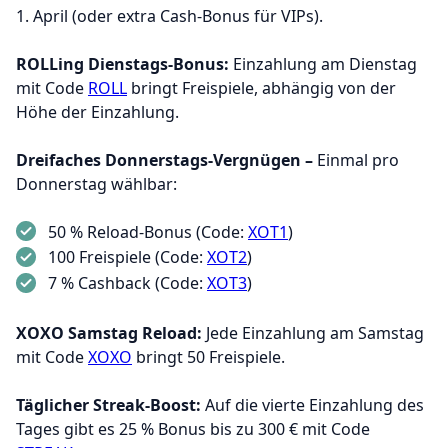
1. April (oder extra Cash-Bonus für VIPs).
ROLLing Dienstags-Bonus:
Einzahlung am Dienstag
mit Code
ROLL
bringt Freispiele, abhängig von der
Höhe der Einzahlung.
Dreifaches Donnerstags-Vergnügen –
Einmal pro
Donnerstag wählbar:
50 % Reload-Bonus (Code:
XOT1
)
100 Freispiele (Code:
XOT2
)
7 % Cashback (Code:
XOT3
)
XOXO Samstag Reload:
Jede Einzahlung am Samstag
mit Code
XOXO
bringt 50 Freispiele.
Täglicher Streak-Boost:
Auf die vierte Einzahlung des
Tages gibt es 25 % Bonus bis zu 300 € mit Code