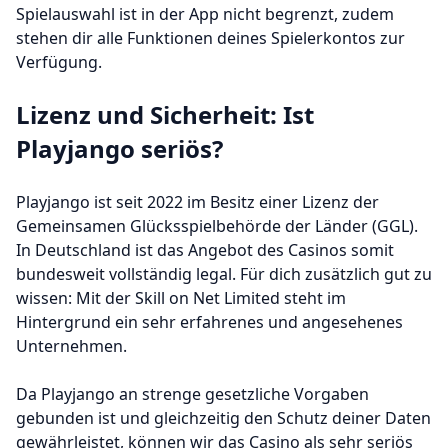
Spielauswahl ist in der App nicht begrenzt, zudem
stehen dir alle Funktionen deines Spielerkontos zur
Verfügung.
Lizenz und Sicherheit: Ist
Playjango seriös?
Playjango ist seit 2022 im Besitz einer Lizenz der
Gemeinsamen Glücksspielbehörde der Länder (GGL).
In Deutschland ist das Angebot des Casinos somit
bundesweit vollständig legal. Für dich zusätzlich gut zu
wissen: Mit der Skill on Net Limited steht im
Hintergrund ein sehr erfahrenes und angesehenes
Unternehmen.
Da Playjango an strenge gesetzliche Vorgaben
gebunden ist und gleichzeitig den Schutz deiner Daten
gewährleistet, können wir das Casino als sehr seriös