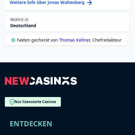
Weitere Info über Jonas Waltenberg
Wohnt in
Deutschland
Fakten gecheckt von
Thomas Kellner
, Chefredakteur
Nur lizensierte Casinos
ENTDECKEN