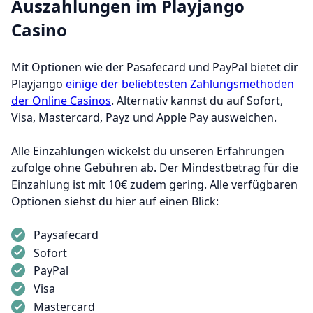
Auszahlungen im Playjango
Casino
Mit Optionen wie der Pasafecard und PayPal bietet dir
Playjango
einige der beliebtesten Zahlungsmethoden
der Online Casinos
. Alternativ kannst du auf Sofort,
Visa, Mastercard, Payz und Apple Pay ausweichen.
Alle Einzahlungen wickelst du unseren Erfahrungen
zufolge ohne Gebühren ab. Der Mindestbetrag für die
Einzahlung ist mit 10€ zudem gering. Alle verfügbaren
Optionen siehst du hier auf einen Blick:
Paysafecard
Sofort
PayPal
Visa
Mastercard