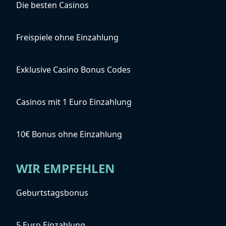
Die besten Casinos
Freispiele ohne Einzahlung
Exklusive Casino Bonus Codes
Casinos mit 1 Euro Einzahlung
10€ Bonus ohne Einzahlung
WIR EMPFEHLEN
Geburtstagsbonus
5 Euro Einzahlung