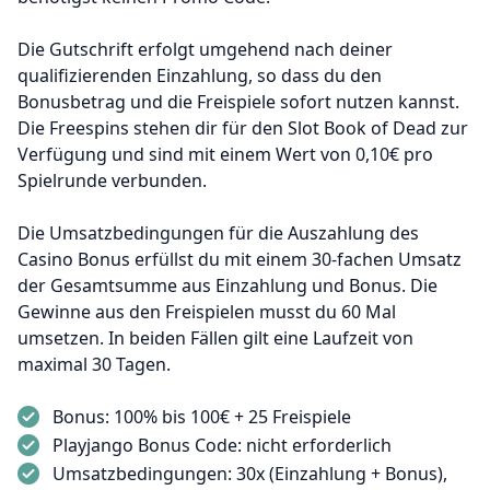
Die Gutschrift erfolgt umgehend nach deiner
qualifizierenden Einzahlung, so dass du den
Bonusbetrag und die Freispiele sofort nutzen kannst.
Die Freespins stehen dir für den Slot Book of Dead zur
Verfügung und sind mit einem Wert von 0,10€ pro
Spielrunde verbunden.
Die Umsatzbedingungen für die Auszahlung des
Casino Bonus erfüllst du mit einem 30-fachen Umsatz
der Gesamtsumme aus Einzahlung und Bonus. Die
Gewinne aus den Freispielen musst du 60 Mal
umsetzen. In beiden Fällen gilt eine Laufzeit von
maximal 30 Tagen.
Bonus: 100% bis 100€ + 25 Freispiele
Playjango Bonus Code: nicht erforderlich
Umsatzbedingungen: 30x (Einzahlung + Bonus),