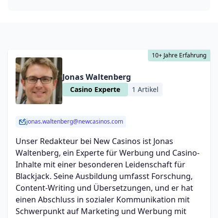
10+ Jahre Erfahrung
Jonas Waltenberg
Casino Experte
1 Artikel
jonas.waltenberg@newcasinos.com
Unser Redakteur bei New Casinos ist Jonas
Waltenberg, ein Experte für Werbung und Casino-
Inhalte mit einer besonderen Leidenschaft für
Blackjack. Seine Ausbildung umfasst Forschung,
Content-Writing und Übersetzungen, und er hat
einen Abschluss in sozialer Kommunikation mit
Schwerpunkt auf Marketing und Werbung mit