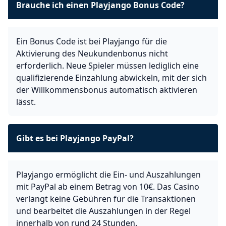
Brauche ich einen Playjango Bonus Code?
Ein Bonus Code ist bei Playjango für die
Aktivierung des Neukundenbonus nicht
erforderlich. Neue Spieler müssen lediglich eine
qualifizierende Einzahlung abwickeln, mit der sich
der Willkommensbonus automatisch aktivieren
lässt.
Gibt es bei Playjango PayPal?
Playjango ermöglicht die Ein- und Auszahlungen
mit PayPal ab einem Betrag von 10€. Das Casino
verlangt keine Gebühren für die Transaktionen
und bearbeitet die Auszahlungen in der Regel
innerhalb von rund 24 Stunden.