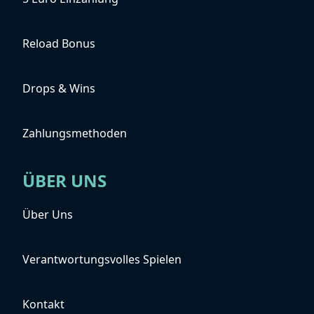
Reload Bonus
Drops & Wins
Zahlungsmethoden
ÜBER UNS
Über Uns
Verantwortungsvolles Spielen
Kontakt