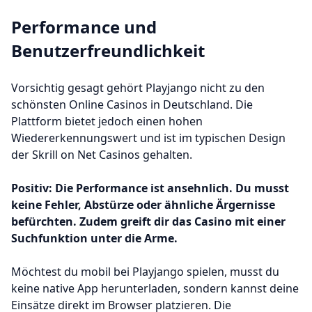
Performance und
Benutzerfreundlichkeit
Vorsichtig gesagt gehört Playjango nicht zu den
schönsten Online Casinos in Deutschland. Die
Plattform bietet jedoch einen hohen
Wiedererkennungswert und ist im typischen Design
der Skrill on Net Casinos gehalten.
Positiv: Die Performance ist ansehnlich. Du musst
keine Fehler, Abstürze oder ähnliche Ärgernisse
befürchten. Zudem greift dir das Casino mit einer
Suchfunktion unter die Arme.
Möchtest du mobil bei Playjango spielen, musst du
keine native App herunterladen, sondern kannst deine
Einsätze direkt im Browser platzieren. Die