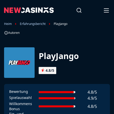
Heim
Erfahrungsbericht
PlayJango
Autoren
PlayJango
★
4.8/5
Bewertung
4.8/5
Spielauswahl
4.9/5
Willkommens
4.8/5
Bonus
Ein- und