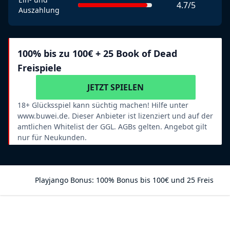
4.7/5
Auszahlung
100% bis zu 100€ + 25 Book of Dead
Freispiele
JETZT SPIELEN
18+ Glücksspiel kann süchtig machen! Hilfe unter
www.buwei.de. Dieser Anbieter ist lizenziert und auf der
amtlichen Whitelist der GGL. AGBs gelten. Angebot gilt
nur für Neukunden.
Playjango Bonus: 100% Bonus bis 100€ und 25 Freispiel