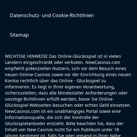
Datenschutz- und Cookie-Richtlinien
Sitemap
WICHTIGE HINWEISE Das Online-Glücksspiel ist in vielen
Ländern eingeschränkt oder verboten. NewCasinos.com
empfiehlt potenziellen Nutzern, sich vor dem Besuch eines
neuen Online-Casinos sowie vor der Einrichtung eines neuen
Kontos rechtlich über das Online - Glücksspiel zu
informieren. Es liegt in Ihrer eigenen Verantwortung,
sicherzustellen, dass alle Mindestalter Anforderungen oder
sonstige Richtlinien erfüllt werden, bevor Sie Online-
Glücksspiel-Webseiten besuchen oder echtes Geld einsetzen.
NewCasinos.com ist ein unabhängiges Portal sowie eine
Informationsquelle, die sich der Kontrolle der
Glücksspielanbieter entzieht. Bitte beachten Sie, dass der
Inhalt von New Casinos nicht für ein Publikum unter 18
Jahren bestimmt ist. Falls Sie oder jemand in Ihrer Nähe