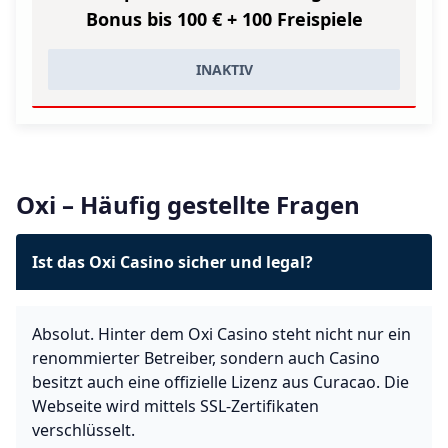
Bonus bis 100 € + 100 Freispiele
INAKTIV
Oxi – Häufig gestellte Fragen
Ist das Oxi Casino sicher und legal?
Absolut. Hinter dem Oxi Casino steht nicht nur ein
renommierter Betreiber, sondern auch Casino
besitzt auch eine offizielle Lizenz aus Curacao. Die
Webseite wird mittels SSL-Zertifikaten
verschlüsselt.