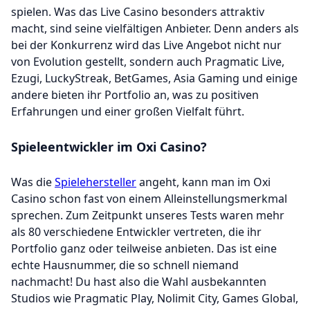
spielen. Was das Live Casino besonders attraktiv
macht, sind seine vielfältigen Anbieter. Denn anders als
bei der Konkurrenz wird das Live Angebot nicht nur
von Evolution gestellt, sondern auch Pragmatic Live,
Ezugi, LuckyStreak, BetGames, Asia Gaming und einige
andere bieten ihr Portfolio an, was zu positiven
Erfahrungen und einer großen Vielfalt führt.
Spieleentwickler im Oxi Casino?
Was die
Spielehersteller
angeht, kann man im Oxi
Casino schon fast von einem Alleinstellungsmerkmal
sprechen. Zum Zeitpunkt unseres Tests waren mehr
als 80 verschiedene Entwickler vertreten, die ihr
Portfolio ganz oder teilweise anbieten. Das ist eine
echte Hausnummer, die so schnell niemand
nachmacht! Du hast also die Wahl ausbekannten
Studios wie Pragmatic Play, Nolimit City, Games Global,