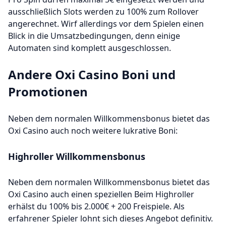
ausschließlich Slots werden zu 100% zum Rollover
angerechnet. Wirf allerdings vor dem Spielen einen
Blick in die Umsatzbedingungen, denn einige
Automaten sind komplett ausgeschlossen.
Andere Oxi Casino Boni und
Promotionen
Neben dem normalen Willkommensbonus bietet das
Oxi Casino auch noch weitere lukrative Boni:
Highroller Willkommensbonus
Neben dem normalen Willkommensbonus bietet das
Oxi Casino auch einen speziellen Beim Highroller
erhälst du 100% bis 2.000€ + 200 Freispiele. Als
erfahrener Spieler lohnt sich dieses Angebot definitiv.