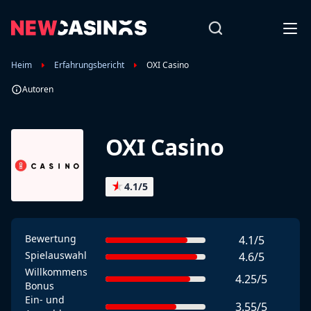
Heim
Erfahrungsbericht
OXI Casino
Autoren
OXI Casino
★
4.1/5
Bewertung
4.1/5
Spielauswahl
4.6/5
Willkommens
4.25/5
Bonus
Ein- und
3.55/5