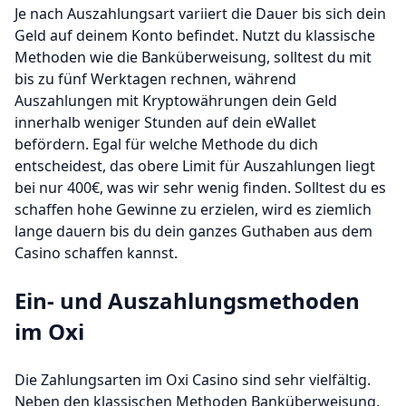
Je nach Auszahlungsart variiert die Dauer bis sich dein
Geld auf deinem Konto befindet. Nutzt du klassische
Methoden wie die Banküberweisung, solltest du mit
bis zu fünf Werktagen rechnen, während
Auszahlungen mit Kryptowährungen dein Geld
innerhalb weniger Stunden auf dein eWallet
befördern. Egal für welche Methode du dich
entscheidest, das obere Limit für Auszahlungen liegt
bei nur 400€, was wir sehr wenig finden. Solltest du es
schaffen hohe Gewinne zu erzielen, wird es ziemlich
lange dauern bis du dein ganzes Guthaben aus dem
Casino schaffen kannst.
Ein- und Auszahlungsmethoden
im Oxi
Die Zahlungsarten im Oxi Casino sind sehr vielfältig.
Neben den klassischen Methoden Banküberweisung,