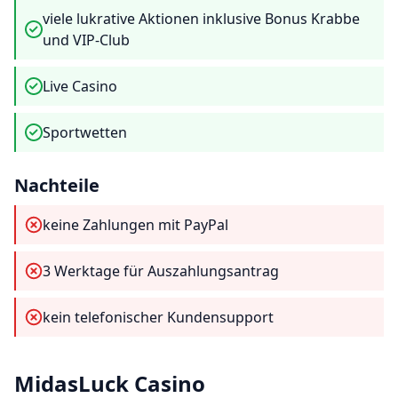
viele lukrative Aktionen inklusive Bonus Krabbe
und VIP-Club
Live Casino
Sportwetten
Nachteile
keine Zahlungen mit PayPal
3 Werktage für Auszahlungsantrag
kein telefonischer Kundensupport
MidasLuck Casino