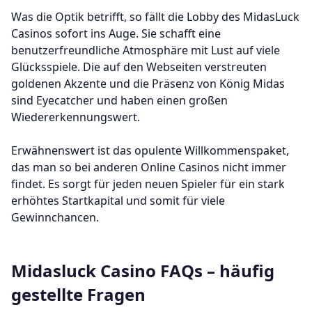
Was die Optik betrifft, so fällt die Lobby des MidasLuck
Casinos sofort ins Auge. Sie schafft eine
benutzerfreundliche Atmosphäre mit Lust auf viele
Glücksspiele. Die auf den Webseiten verstreuten
goldenen Akzente und die Präsenz von König Midas
sind Eyecatcher und haben einen großen
Wiedererkennungswert.
Erwähnenswert ist das opulente Willkommenspaket,
das man so bei anderen Online Casinos nicht immer
findet. Es sorgt für jeden neuen Spieler für ein stark
erhöhtes Startkapital und somit für viele
Gewinnchancen.
Midasluck Casino FAQs – häufig
gestellte Fragen