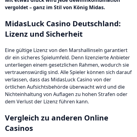
Mit etwas Glück wird jede Gewinnkombination
vergoldet – ganz im Stil von König Midas.
MidasLuck Casino Deutschland:
Lizenz und Sicherheit
Eine gültige Lizenz von den Marshallinseln garantiert
dir ein sicheres Spielumfeld. Denn lizenzierte Anbieter
unterliegen einem gesetzlichen Rahmen, wodurch sie
vertrauenswürdig sind. Alle Spieler können sich darauf
verlassen, dass das MidasLuck Casino von der
örtlichen Aufsichtsbehörde überwacht wird und die
Nichteinhaltung von Auflagen zu hohen Strafen oder
dem Verlust der Lizenz führen kann.
Vergleich zu anderen Online
Casinos