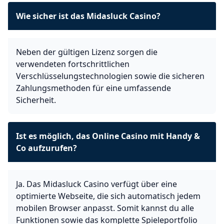
Wie sicher ist das Midasluck Casino?
Neben der gültigen Lizenz sorgen die
verwendeten fortschrittlichen
Verschlüsselungstechnologien sowie die sicheren
Zahlungsmethoden für eine umfassende
Sicherheit.
Ist es möglich, das Online Casino mit Handy &
Co aufzurufen?
Ja. Das Midasluck Casino verfügt über eine
optimierte Webseite, die sich automatisch jedem
mobilen Browser anpasst. Somit kannst du alle
Funktionen sowie das komplette Spieleportfolio