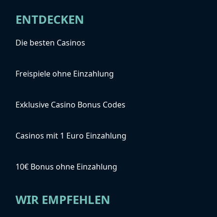
ENTDECKEN
Die besten Casinos
Freispiele ohne Einzahlung
Exklusive Casino Bonus Codes
Casinos mit 1 Euro Einzahlung
10€ Bonus ohne Einzahlung
WIR EMPFEHLEN