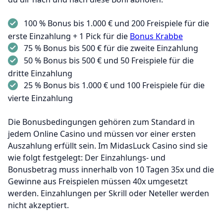
100 % Bonus bis 1.000 € und 200 Freispiele für die
erste Einzahlung + 1 Pick für die
Bonus Krabbe
75 % Bonus bis 500 € für die zweite Einzahlung
50 % Bonus bis 500 € und 50 Freispiele für die
dritte Einzahlung
25 % Bonus bis 1.000 € und 100 Freispiele für die
vierte Einzahlung
Die Bonusbedingungen gehören zum Standard in
jedem Online Casino und müssen vor einer ersten
Auszahlung erfüllt sein. Im MidasLuck Casino sind sie
wie folgt festgelegt: Der Einzahlungs- und
Bonusbetrag muss innerhalb von 10 Tagen 35x und die
Gewinne aus Freispielen müssen 40x umgesetzt
werden. Einzahlungen per Skrill oder Neteller werden
nicht akzeptiert.