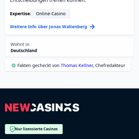
Entscheidungen treffen können.
Expertise:
Online-Casino
Weitere Info über Jonas Waltenberg
Wohnt in
Deutschland
Fakten gecheckt von
Thomas Kellner
, Chefredakteur
Nur lizensierte Casinos