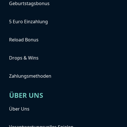
Geburtstagsbonus
5 Euro Einzahlung
Reload Bonus
Drops & Wins
Zahlungsmethoden
ÜBER UNS
Über Uns