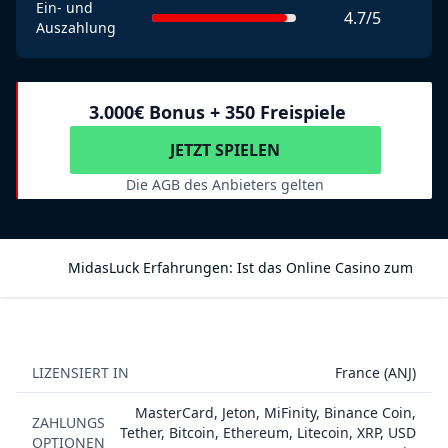
Ein- und
4.7/5
Auszahlung
3.000€ Bonus + 350 Freispiele
JETZT SPIELEN
Die AGB des Anbieters gelten
MidasLuck Erfahrungen: Ist das Online Casino zum Spi
LIZENSIERT IN
France (ANJ)
MasterCard, Jeton, MiFinity, Binance Coin,
ZAHLUNGS
Tether, Bitcoin, Ethereum, Litecoin, XRP, USD
OPTIONEN