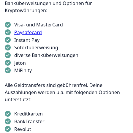
Banküberweisungen und Optionen für
Kryptowährungen:
Visa- und MasterCard
Paysafecard
Instant Pay
Sofortüberweisung
diverse Banküberweisungen
Jeton
MiFinity
Alle Geldtransfers sind gebührenfrei. Deine
Auszahlungen werden u.a. mit folgenden Optionen
unterstützt:
Kreditkarten
BankTransfer
Revolut