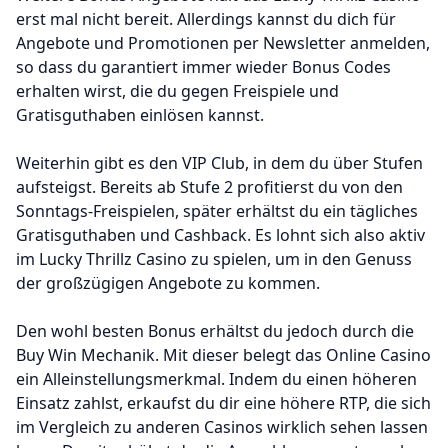
erst mal nicht bereit. Allerdings kannst du dich für
Angebote und Promotionen per Newsletter anmelden,
so dass du garantiert immer wieder Bonus Codes
erhalten wirst, die du gegen Freispiele und
Gratisguthaben einlösen kannst.
Weiterhin gibt es den VIP Club, in dem du über Stufen
aufsteigst. Bereits ab Stufe 2 profitierst du von den
Sonntags-Freispielen, später erhältst du ein tägliches
Gratisguthaben und Cashback. Es lohnt sich also aktiv
im Lucky Thrillz Casino zu spielen, um in den Genuss
der großzügigen Angebote zu kommen.
Den wohl besten Bonus erhältst du jedoch durch die
Buy Win Mechanik. Mit dieser belegt das Online Casino
ein Alleinstellungsmerkmal. Indem du einen höheren
Einsatz zahlst, erkaufst du dir eine höhere RTP, die sich
im Vergleich zu anderen Casinos wirklich sehen lassen