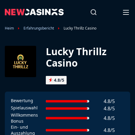
Heim
Erfahrungsbericht
Lucky Thrillz Casino
Lucky Thrillz
Casino
★
4.8/5
Bewertung
4.8/5
Spielauswahl
4.8/5
Willkommens
4.8/5
Bonus
Ein- und
4.8/5
Auszahlung