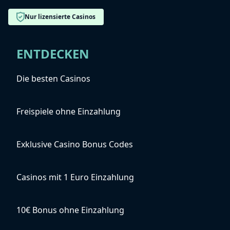
Nur lizensierte Casinos
ENTDECKEN
Die besten Casinos
Freispiele ohne Einzahlung
Exklusive Casino Bonus Codes
Casinos mit 1 Euro Einzahlung
10€ Bonus ohne Einzahlung