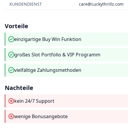
KUNDENDIENST
care@Luckythrillz.com
Vorteile
einzigartige Buy Win Funktion
großes Slot Portfolio & VIP Programm
vielfältige Zahlungsmethoden
Nachteile
kein 24/7 Support
wenige Bonusangebote