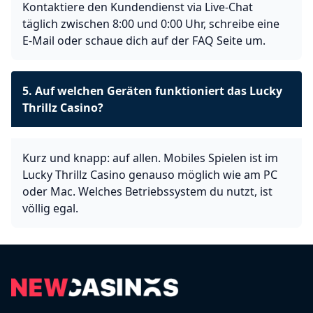
Kontaktiere den Kundendienst via Live-Chat
täglich zwischen 8:00 und 0:00 Uhr, schreibe eine
E-Mail oder schaue dich auf der FAQ Seite um.
5. Auf welchen Geräten funktioniert das Lucky
Thrillz Casino?
Kurz und knapp: auf allen. Mobiles Spielen ist im
Lucky Thrillz Casino genauso möglich wie am PC
oder Mac. Welches Betriebssystem du nutzt, ist
völlig egal.