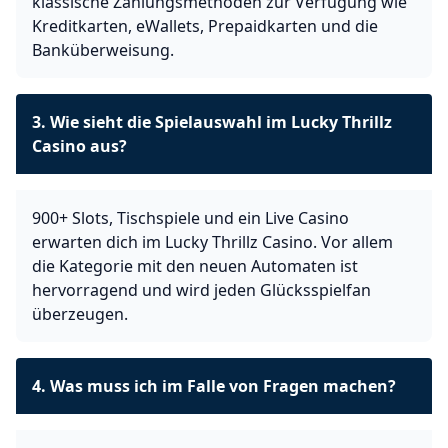
klassische Zahlungsmethoden zur Verfügung wie
Kreditkarten, eWallets, Prepaidkarten und die
Banküberweisung.
3. Wie sieht die Spielauswahl im Lucky Thrillz
Casino aus?
900+ Slots, Tischspiele und ein Live Casino
erwarten dich im Lucky Thrillz Casino. Vor allem
die Kategorie mit den neuen Automaten ist
hervorragend und wird jeden Glücksspielfan
überzeugen.
4. Was muss ich im Falle von Fragen machen?