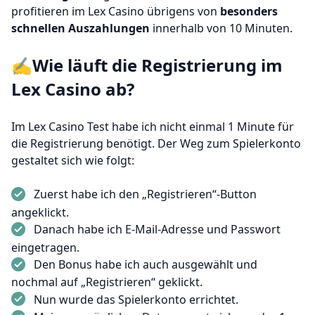
profitieren im Lex Casino übrigens von
besonders
schnellen Auszahlungen
innerhalb von 10 Minuten.
✍️
Wie läuft die Registrierung im
Lex Casino ab?
Im Lex Casino Test habe ich nicht einmal 1 Minute für
die Registrierung benötigt. Der Weg zum Spielerkonto
gestaltet sich wie folgt:
Zuerst habe ich den „Registrieren“-Button
angeklickt.
Danach habe ich E-Mail-Adresse und Passwort
eingetragen.
Den Bonus habe ich auch ausgewählt und
nochmal auf „Registrieren“ geklickt.
Nun wurde das Spielerkonto errichtet.