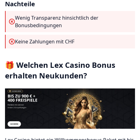
Nachteile
Wenig Transparenz hinsichtlich der
Bonusbedingungen
Keine Zahlungen mit CHF
🎁 Welchen Lex Casino Bonus
erhalten Neukunden?