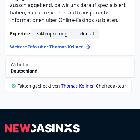
ausschlaggebend, da wir uns darauf spezialisiert
haben, Spielern sichere und transparente
Informationen über Online-Casinos zu bieten.
Expertise:
Faktenprüfung
Lektorat
Weitere Info über Thomas Kellner
Wohnt in
Deutschland
Fakten gecheckt von
Thomas Kellner
, Chefredakteur