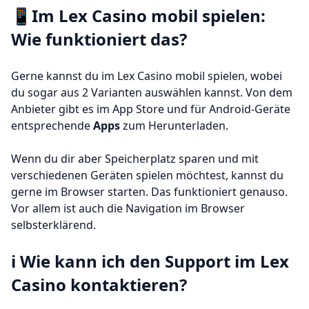
📱Im Lex Casino mobil spielen:
Wie funktioniert das?
Gerne kannst du im Lex Casino mobil spielen, wobei
du sogar aus 2 Varianten auswählen kannst. Von dem
Anbieter gibt es im App Store und für Android-Geräte
entsprechende
Apps
zum Herunterladen.
Wenn du dir aber Speicherplatz sparen und mit
verschiedenen Geräten spielen möchtest, kannst du
gerne im Browser starten. Das funktioniert genauso.
Vor allem ist auch die Navigation im Browser
selbsterklärend.
ℹ️
Wie kann ich den Support im Lex
Casino kontaktieren?