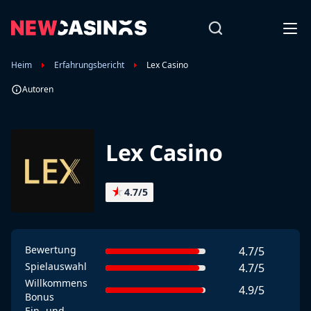
Heim
Erfahrungsbericht
Lex Casino
Autoren
Lex Casino
★
4.7/5
Bewertung
4.7/5
Spielauswahl
4.7/5
Willkommens
4.9/5
Bonus
Ein- und