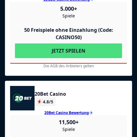
5.000+
Spiele
50 Freispiele ohne Einzahlung (Code:
CASINO50)
JETZT SPIELEN
Die AGB des Anbieters gelten
20Bet Casino
★
4.8/5
20Bet Casino Bewertung
11,500+
Spiele