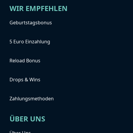
WIR EMPFEHLEN
Geburtstagsbonus
5 Euro Einzahlung
Reload Bonus
Drops & Wins
Zahlungsmethoden
ÜBER UNS