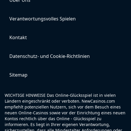
Über Uns
Verantwortungsvolles Spielen
Kontakt
Datenschutz- und Cookie-Richtlinien
Sitemap
WICHTIGE HINWEISE Das Online-Glücksspiel ist in vielen
Ländern eingeschränkt oder verboten. NewCasinos.com
empfiehlt potenziellen Nutzern, sich vor dem Besuch eines
neuen Online-Casinos sowie vor der Einrichtung eines neuen
Kontos rechtlich über das Online - Glücksspiel zu
informieren. Es liegt in Ihrer eigenen Verantwortung,
sicherzustellen, dass alle Mindestalter Anforderungen oder