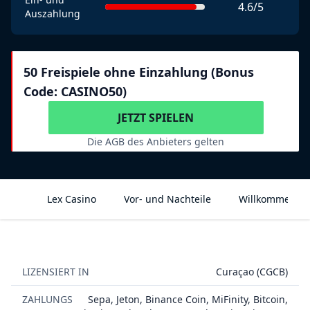
4.6/5
Auszahlung
50 Freispiele ohne Einzahlung (Bonus
Code: CASINO50)
JETZT SPIELEN
Die AGB des Anbieters gelten
Lex Casino
Vor- und Nachteile
Willkommenbo
LIZENSIERT IN
Curaçao (CGCB)
ZAHLUNGS
Sepa, Jeton, Binance Coin, MiFinity, Bitcoin,