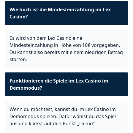
Wie hoch ist die Mindesteinzahlung im Lex
Casino?
Es wird von dem Lex Casino eine
Mindesteinzahlung in Höhe von 10€ vorgegeben.
Du kannst also bereits mit einem niedrigen Betrag
starten.
Funktionieren die Spiele im Lex Casino im
Demomodus?
Wenn du möchtest, kannst du im Lex Casino im
Demomodus spielen. Dafür wählst du das Spiel
aus und klickst auf den Punkt „Demo“.