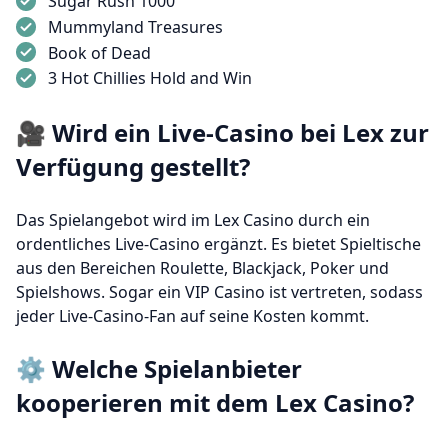
Sugar Rush 1000
Mummyland Treasures
Book of Dead
3 Hot Chillies Hold and Win
🎥 Wird ein Live-Casino bei Lex zur
Verfügung gestellt?
Das Spielangebot wird im Lex Casino durch ein
ordentliches Live-Casino ergänzt. Es bietet Spieltische
aus den Bereichen Roulette, Blackjack, Poker und
Spielshows. Sogar ein VIP Casino ist vertreten, sodass
jeder Live-Casino-Fan auf seine Kosten kommt.
⚙️ Welche Spielanbieter
kooperieren mit dem Lex Casino?