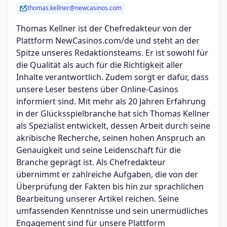
thomas.kellner@newcasinos.com
Thomas Kellner ist der Chefredakteur von der
Plattform NewCasinos.com/de und steht an der
Spitze unseres Redaktionsteams. Er ist sowohl für
die Qualität als auch für die Richtigkeit aller
Inhalte verantwortlich. Zudem sorgt er dafür, dass
unsere Leser bestens über Online-Casinos
informiert sind. Mit mehr als 20 Jahren Erfahrung
in der Glücksspielbranche hat sich Thomas Kellner
als Spezialist entwickelt, dessen Arbeit durch seine
akribische Recherche, seinen hohen Anspruch an
Genauigkeit und seine Leidenschaft für die
Branche geprägt ist.
Als Chefredakteur
übernimmt er zahlreiche Aufgaben, die von der
Überprüfung der Fakten bis hin zur sprachlichen
Bearbeitung unserer Artikel reichen. Seine
umfassenden Kenntnisse und sein unermüdliches
Engagement sind für unsere Plattform