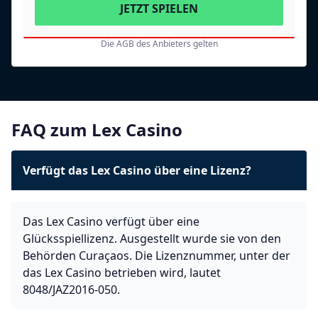
JETZT SPIELEN
Die AGB des Anbieters gelten
FAQ zum Lex Casino
Verfügt das Lex Casino über eine Lizenz?
Das Lex Casino verfügt über eine
Glücksspiellizenz. Ausgestellt wurde sie von den
Behörden Curaçaos. Die Lizenznummer, unter der
das Lex Casino betrieben wird, lautet
8048/JAZ2016-050.