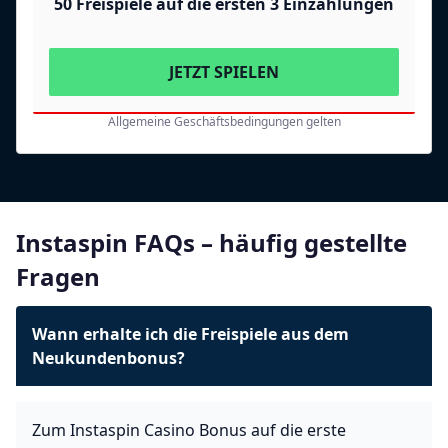
50 Freispiele auf die ersten 3 Einzahlungen
JETZT SPIELEN
Allgemeine Geschäftsbedingungen gelten
Instaspin FAQs – häufig gestellte
Fragen
Wann erhalte ich die Freispiele aus dem
Neukundenbonus?
Zum Instaspin Casino Bonus auf die erste