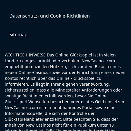
Datenschutz- und Cookie-Richtlinien
Sitemap
WICHTIGE HINWEISE Das Online-Glücksspiel ist in vielen
Ländern eingeschränkt oder verboten. NewCasinos.com
empfiehlt potenziellen Nutzern, sich vor dem Besuch eines
neuen Online-Casinos sowie vor der Einrichtung eines neuen
Kontos rechtlich über das Online - Glücksspiel zu
informieren. Es liegt in Ihrer eigenen Verantwortung,
sicherzustellen, dass alle Mindestalter Anforderungen oder
sonstige Richtlinien erfüllt werden, bevor Sie Online-
Glücksspiel-Webseiten besuchen oder echtes Geld einsetzen.
NewCasinos.com ist ein unabhängiges Portal sowie eine
Informationsquelle, die sich der Kontrolle der
Glücksspielanbieter entzieht. Bitte beachten Sie, dass der
Inhalt von New Casinos nicht für ein Publikum unter 18
Jahren bestimmt ist. Falls Sie oder jemand in Ihrer Nähe