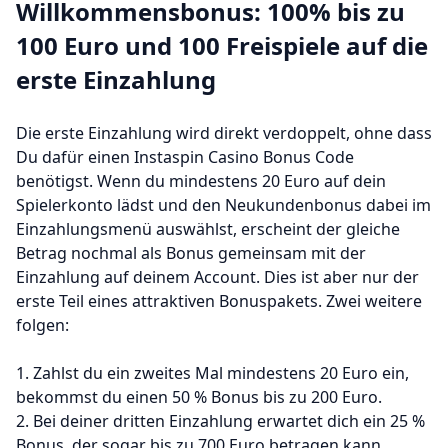
Willkommensbonus: 100% bis zu
100 Euro und 100 Freispiele auf die
erste Einzahlung
Die erste Einzahlung wird direkt verdoppelt, ohne dass
Du dafür einen Instaspin Casino Bonus Code
benötigst. Wenn du mindestens 20 Euro auf dein
Spielerkonto lädst und den Neukundenbonus dabei im
Einzahlungsmenü auswählst, erscheint der gleiche
Betrag nochmal als Bonus gemeinsam mit der
Einzahlung auf deinem Account. Dies ist aber nur der
erste Teil eines attraktiven Bonuspakets. Zwei weitere
folgen:
1. Zahlst du ein zweites Mal mindestens 20 Euro ein,
bekommst du einen 50 % Bonus bis zu 200 Euro.
2. Bei deiner dritten Einzahlung erwartet dich ein 25 %
Bonus, der sogar bis zu 700 Euro betragen kann.