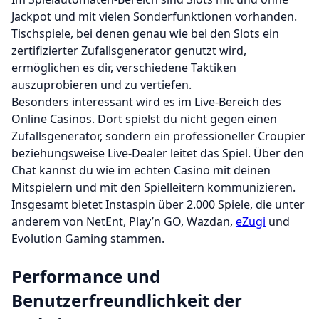
Jackpot und mit vielen Sonderfunktionen vorhanden.
Tischspiele, bei denen genau wie bei den Slots ein
zertifizierter Zufallsgenerator genutzt wird,
ermöglichen es dir, verschiedene Taktiken
auszuprobieren und zu vertiefen.
Besonders interessant wird es im Live-Bereich des
Online Casinos. Dort spielst du nicht gegen einen
Zufallsgenerator, sondern ein professioneller Croupier
beziehungsweise Live-Dealer leitet das Spiel. Über den
Chat kannst du wie im echten Casino mit deinen
Mitspielern und mit den Spielleitern kommunizieren.
Insgesamt bietet Instaspin über 2.000 Spiele, die unter
anderem von NetEnt, Play’n GO, Wazdan,
eZugi
und
Evolution Gaming stammen.
Performance und
Benutzerfreundlichkeit der