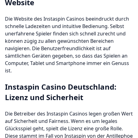
Website
Die Website des Instaspin Casinos beeindruckt durch
schnelle Ladezeiten und intuitive Bedienung. Selbst
unerfahrene Spieler finden sich schnell zurecht und
können zügig zu allen gewünschten Bereichen
navigieren. Die Benutzerfreundlichkeit ist auf
sämtlichen Geräten gegeben, so dass das Spielen an
Computer, Tablet und Smartphone immer ein Genuss
ist.
Instaspin Casino Deutschland:
Lizenz und Sicherheit
Die Betreiber des Instaspin Casinos legen großen Wert
auf Sicherheit und Fairness. Wenn es um legales
Glücksspiel geht, spielt die Lizenz eine große Rolle.
Diese stammt im Fall von Instaspin von der Antillephoe