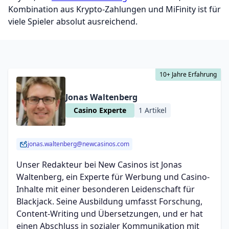
Kombination aus Krypto-Zahlungen und MiFinity ist für
viele Spieler absolut ausreichend.
10+ Jahre Erfahrung
Jonas Waltenberg
Casino Experte
1 Artikel
jonas.waltenberg@newcasinos.com
Unser Redakteur bei New Casinos ist Jonas
Waltenberg, ein Experte für Werbung und Casino-
Inhalte mit einer besonderen Leidenschaft für
Blackjack. Seine Ausbildung umfasst Forschung,
Content-Writing und Übersetzungen, und er hat
einen Abschluss in sozialer Kommunikation mit