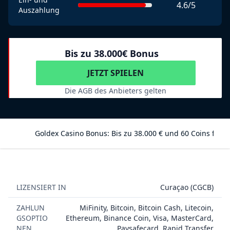
4.6/5
Auszahlung
Bis zu 38.000€ Bonus
JETZT SPIELEN
Die AGB des Anbieters gelten
Goldex Casino Bonus: Bis zu 38.000 € und 60 Coins für n
LIZENSIERT IN
Curaçao (CGCB)
ZAHLUN
MiFinity, Bitcoin, Bitcoin Cash, Litecoin,
GSOPTIO
Ethereum, Binance Coin, Visa, MasterCard,
NEN
Paysafecard, Rapid Transfer