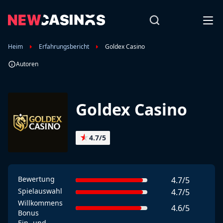
Heim
Erfahrungsbericht
Goldex Casino
Autoren
Goldex Casino
★
4.7/5
Bewertung
4.7/5
Spielauswahl
4.7/5
Willkommens
4.6/5
Bonus
Ein- und