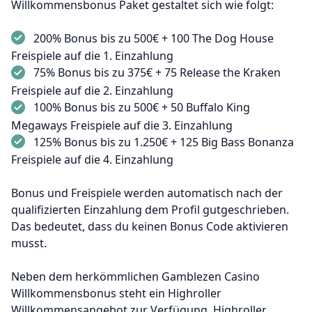
Willkommensbonus Paket gestaltet sich wie folgt:
200% Bonus bis zu 500€ + 100 The Dog House
Freispiele auf die 1. Einzahlung
75% Bonus bis zu 375€ + 75 Release the Kraken
Freispiele auf die 2. Einzahlung
100% Bonus bis zu 500€ + 50 Buffalo King
Megaways Freispiele auf die 3. Einzahlung
125% Bonus bis zu 1.250€ + 125 Big Bass Bonanza
Freispiele auf die 4. Einzahlung
Bonus und Freispiele werden automatisch nach der
qualifizierten Einzahlung dem Profil gutgeschrieben.
Das bedeutet, dass du keinen Bonus Code aktivieren
musst.
Neben dem herkömmlichen Gamblezen Casino
Willkommensbonus steht ein Highroller
Willkommensangebot zur Verfügung. Highroller