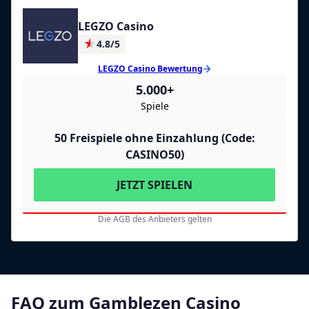
LEGZO Casino
★
4.8/5
LEGZO Casino Bewertung
5.000+
Spiele
50 Freispiele ohne Einzahlung (Code:
CASINO50)
JETZT SPIELEN
Die AGB des Anbieters gelten
FAQ zum Gamblezen Casino