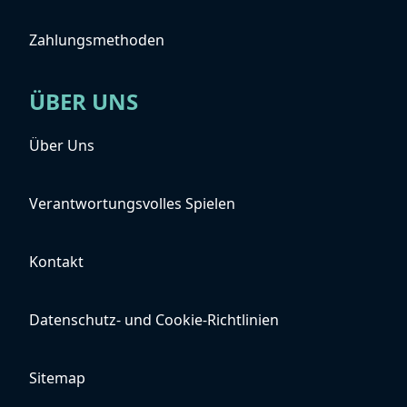
Zahlungsmethoden
ÜBER UNS
Über Uns
Verantwortungsvolles Spielen
Kontakt
Datenschutz- und Cookie-Richtlinien
Sitemap