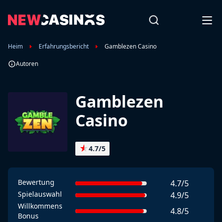
Heim
Erfahrungsbericht
Gamblezen Casino
Autoren
Gamblezen
Casino
★
4.7/5
Bewertung
4.7/5
Spielauswahl
4.9/5
Willkommens
4.8/5
Bonus