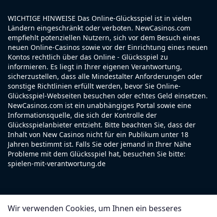
WICHTIGE HINWEISE Das Online-Glücksspiel ist in vielen
Ländern eingeschränkt oder verboten. NewCasinos.com
empfiehlt potenziellen Nutzern, sich vor dem Besuch eines
neuen Online-Casinos sowie vor der Einrichtung eines neuen
Kontos rechtlich über das Online - Glücksspiel zu
informieren. Es liegt in Ihrer eigenen Verantwortung,
sicherzustellen, dass alle Mindestalter Anforderungen oder
sonstige Richtlinien erfüllt werden, bevor Sie Online-
Glücksspiel-Webseiten besuchen oder echtes Geld einsetzen.
NewCasinos.com ist ein unabhängiges Portal sowie eine
Informationsquelle, die sich der Kontrolle der
Glücksspielanbieter entzieht. Bitte beachten Sie, dass der
Inhalt von New Casinos nicht für ein Publikum unter 18
Jahren bestimmt ist. Falls Sie oder jemand in Ihrer Nähe
Probleme mit dem Glücksspiel hat, besuchen Sie bitte:
spielen-mit-verantwortung.de
Wir verwenden Cookies, um Ihnen ein besseres
Spiele verantwortungsbewusst