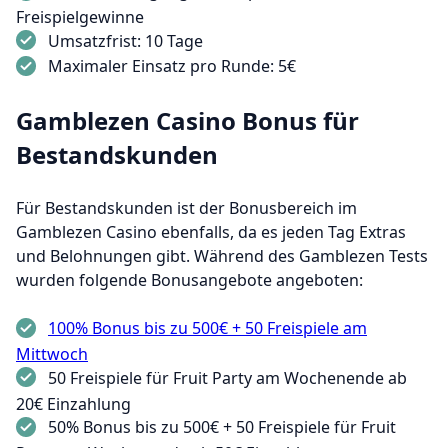
Freispielgewinne
Umsatzfrist: 10 Tage
Maximaler Einsatz pro Runde: 5€
Gamblezen Casino Bonus für
Bestandskunden
Für Bestandskunden ist der Bonusbereich im
Gamblezen Casino ebenfalls, da es jeden Tag Extras
und Belohnungen gibt. Während des Gamblezen Tests
wurden folgende Bonusangebote angeboten:
100% Bonus bis zu 500€ + 50 Freispiele am
Mittwoch
50 Freispiele für Fruit Party am Wochenende ab
20€ Einzahlung
50% Bonus bis zu 500€ + 50 Freispiele für Fruit