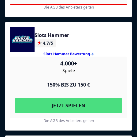
Die AGB des Anbieters gelten
Slots Hammer
★
4.7/5
Slots Hammer Bewertung
4.000+
Spiele
150% BIS ZU 150 €
JETZT SPIELEN
Die AGB des Anbieters gelten