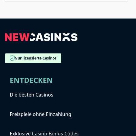
Nur lizensierte Casinos
ENTDECKEN
Die besten Casinos
Freispiele ohne Einzahlung
Exklusive Casino Bonus Codes