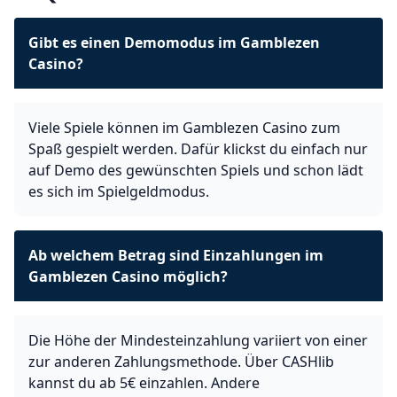
Gibt es einen Demomodus im Gamblezen
Casino?
Viele Spiele können im Gamblezen Casino zum
Spaß gespielt werden. Dafür klickst du einfach nur
auf Demo des gewünschten Spiels und schon lädt
es sich im Spielgeldmodus.
Ab welchem Betrag sind Einzahlungen im
Gamblezen Casino möglich?
Die Höhe der Mindesteinzahlung variiert von einer
zur anderen Zahlungsmethode. Über CASHlib
kannst du ab 5€ einzahlen. Andere