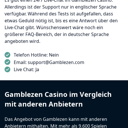
Allerdings ist der Support nur in englischer Sprache
verfügbar. Während des Tests ist aufgefallen, dass
etwas Geduld nötig ist, bis es eine Antwort über den
Live-Chat gibt. Wünschenswert wäre noch ein
größerer FAQ-Bereich, der in deutscher Sprache
angeboten wird.
Telefon Hotline: Nein
Email: support@Gamblezen.com
Live Chat: Ja
Gamblezen Casino im Vergleich
mit anderen Anbietern
Das Angebot von Gamblezen kann mit anderen
Anbietern mithalten. Mit mehr als 9.600 Spielen