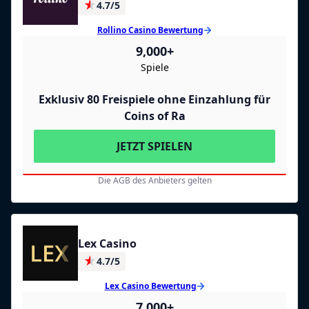
★
4.7/5
Rollino Casino Bewertung
9,000+
Spiele
Exklusiv 80 Freispiele ohne Einzahlung für
Coins of Ra
JETZT SPIELEN
Die AGB des Anbieters gelten
Lex Casino
★
4.7/5
Lex Casino Bewertung
7.000+