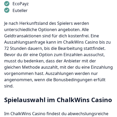
EcoPayz
Euteller
Je nach Herkunftsland des Spielers werden
unterschiedliche Optionen angeboten. Alle
Geldtransaktionen sind für dich kostenfrei. Eine
Auszahlungsanfrage kann im ChalkWins Casino bis zu
72 Stunden dauern, bis die Bearbeitung stattfindet.
Bevor du dir eine Option zum Einzahlen aussuchst,
musst du bedenken, dass der Anbieter mit der
gleichen Methode auszahlt, mit der du eine Einzahlung
vorgenommen hast. Auszahlungen werden nur
angenommen, wenn die Bonusbedingungen erfüllt
sind.
Spielauswahl im ChalkWins Casino
Im ChalkWins Casino findest du abwechslungsreiche