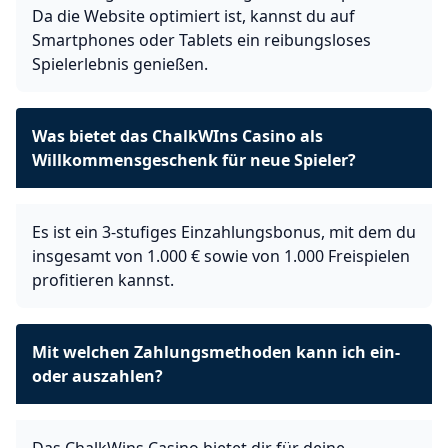
Da die Website optimiert ist, kannst du auf
Smartphones oder Tablets ein reibungsloses
Spielerlebnis genießen.
Was bietet das ChalkWIns Casino als
Willkommensgeschenk für neue Spieler?
Es ist ein 3-stufiges Einzahlungsbonus, mit dem du
insgesamt von 1.000 € sowie von 1.000 Freispielen
profitieren kannst.
Mit welchen Zahlungsmethoden kann ich ein-
oder auszahlen?