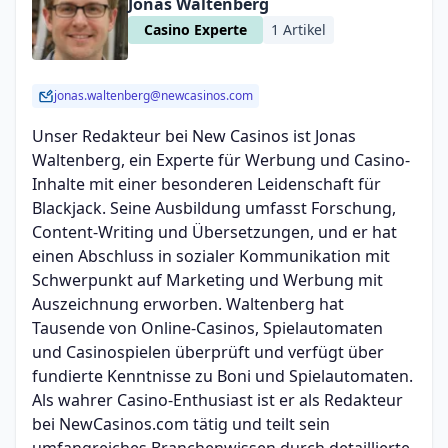
Jonas Waltenberg
Casino Experte
1 Artikel
jonas.waltenberg@newcasinos.com
Unser Redakteur bei New Casinos ist Jonas
Waltenberg, ein Experte für Werbung und Casino-
Inhalte mit einer besonderen Leidenschaft für
Blackjack. Seine Ausbildung umfasst Forschung,
Content-Writing und Übersetzungen, und er hat
einen Abschluss in sozialer Kommunikation mit
Schwerpunkt auf Marketing und Werbung mit
Auszeichnung erworben. Waltenberg hat
Tausende von Online-Casinos, Spielautomaten
und Casinospielen überprüft und verfügt über
fundierte Kenntnisse zu Boni und Spielautomaten.
Als wahrer Casino-Enthusiast ist er als Redakteur
bei NewCasinos.com tätig und teilt sein