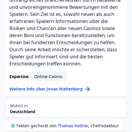
umfangreiches Branchenwissen durch detaillierte
und unvoreingenommene Bewertungen mit den
Spielern. Sein Ziel ist es, sowohl neuen als auch
erfahrenen Spielern Informationen über die
Risiken und Chancen aller neuen Casinos sowie
deren Boni und Funktionen bereitzustellen, um
ihnen bei fundierten Entscheidungen zu helfen.
Durch seine Arbeit möchte er sicherstellen, dass
Spieler gut informiert sind und die besten
Entscheidungen treffen können.
Expertise:
Online-Casino
Weitere Info über Jonas Waltenberg
Wohnt in
Deutschland
Fakten gecheckt von
Thomas Kellner
, Chefredakteur