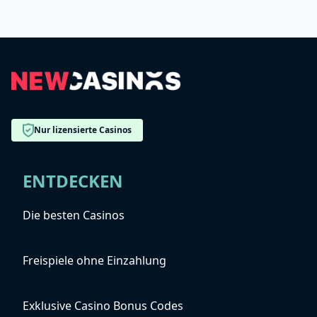
Nur lizensierte Casinos
ENTDECKEN
Die besten Casinos
Freispiele ohne Einzahlung
Exklusive Casino Bonus Codes