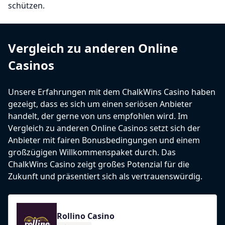
schützen.
Vergleich zu anderen Online
Casinos
Unsere Erfahrungen mit dem ChalkWins Casino haben
gezeigt, dass es sich um einen seriösen Anbieter
handelt, der gerne von uns empfohlen wird. Im
Vergleich zu anderen Online Casinos setzt sich der
Anbieter mit fairen Bonusbedingungen und einem
großzügigen Willkommenspaket durch. Das
ChalkWins Casino zeigt großes Potenzial für die
Zukunft und präsentiert sich als vertrauenswürdig.
Rollino Casino