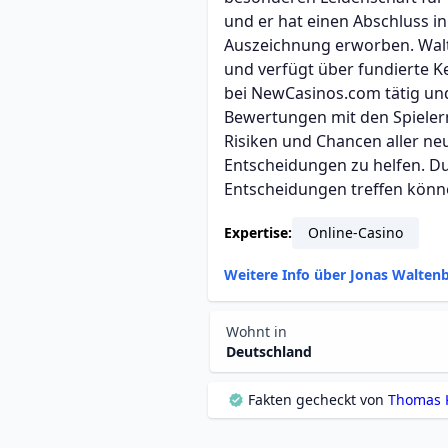
und er hat einen Abschluss 
Auszeichnung erworben. Walt
und verfügt über fundierte K
bei NewCasinos.com tätig un
Bewertungen mit den Spielern.
Risiken und Chancen aller ne
Entscheidungen zu helfen. Dur
Entscheidungen treffen könn
Expertise:
Online-Casino
Weitere Info über Jonas Walten
Wohnt in
Deutschland
Fakten gecheckt von
Thomas K