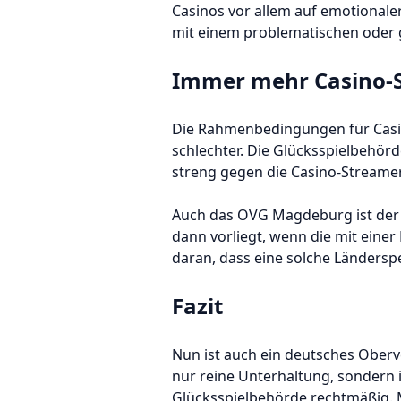
Casinos vor allem auf emotionale
mit einem problematischen oder g
Immer mehr Casino-
Die Rahmenbedingungen für Casin
schlechter. Die Glücksspielbehörd
streng gegen die Casino-Streamer
Auch das OVG Magdeburg ist der Ü
dann vorliegt, wenn die mit eine
daran, dass eine solche Länders
Fazit
Nun ist auch ein deutsches Ober
nur reine Unterhaltung, sondern
Glücksspielbehörde rechtmäßig. M