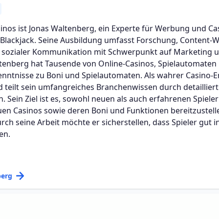
nos ist Jonas Waltenberg, ein Experte für Werbung und Cas
 Blackjack. Seine Ausbildung umfasst Forschung, Content-
in sozialer Kommunikation mit Schwerpunkt auf Marketing
enberg hat Tausende von Online-Casinos, Spielautomaten 
enntnisse zu Boni und Spielautomaten. Als wahrer Casino-En
d teilt sein umfangreiches Branchenwissen durch detaill
 Sein Ziel ist es, sowohl neuen als auch erfahrenen Spiele
uen Casinos sowie deren Boni und Funktionen bereitzustell
ch seine Arbeit möchte er sicherstellen, dass Spieler gut i
en.
berg