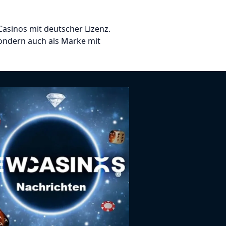
asinos mit deutscher Lizenz.
 sondern auch als Marke mit