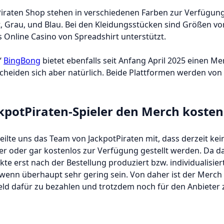
Piraten Shop stehen in verschiedenen Farben zur Verfügun
 Grau, und Blau. Bei den Kleidungsstücken sind Größen von
 Online Casino von Spreadshirt unterstützt.
“
BingBong
bietet ebenfalls seit Anfang April 2025 einen M
rscheiden sich aber natürlich. Beide Plattformen werden vo
potPiraten-Spieler den Merch kosten
teilte uns das Team von JackpotPiraten mit, dass derzeit kein
er oder gar kostenlos zur Verfügung gestellt werden. Da d
 erst nach der Bestellung produziert bzw. individualisier
enn überhaupt sehr gering sein. Von daher ist der Merch n
t Geld dafür zu bezahlen und trotzdem noch für den Anbiete