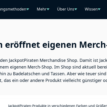
ungsmethoden
Mehr
Über Uns
Wissen
n eröffnet eigenen Merc
s den JackpotPiraten Merchandise Shop. Damit ist Jac
nem eigenen Merch-Shop. Im Shop sind aktuell bereits
 hin zu Badelatschen und Tassen. Aber wie teuer sind
it, das ein oder andere Produkt vielleicht günstiger o
JackpotPiraten-Produkte in verschiedenen Farben und Größen