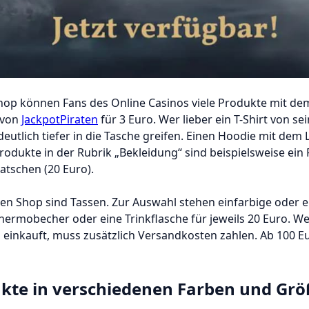
op können Fans des Online Casinos viele Produkte mit dem
r von
JackpotPiraten
für 3 Euro. Wer lieber ein T-Shirt von s
utlich tiefer in die Tasche greifen. Einen Hoodie mit dem L
rodukte in der Rubrik „Bekleidung“ sind beispielsweise ein
atschen (20 Euro).
en Shop sind Tassen. Zur Auswahl stehen einfarbige oder ei
 Thermobecher oder eine Trinkflasche für jeweils 20 Euro. W
einkauft, muss zusätzlich Versandkosten zahlen. Ab 100 Eu
kte in verschiedenen Farben und Größ