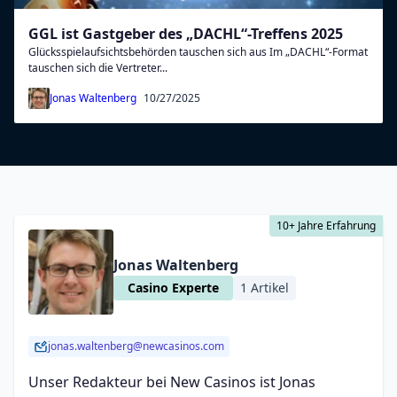
GGL ist Gastgeber des „DACHL“-Treffens 2025
Glücksspielaufsichtsbehörden tauschen sich aus Im „DACHL“-Format
tauschen sich die Vertreter...
Jonas Waltenberg
10/27/2025
10+ Jahre Erfahrung
Jonas Waltenberg
Casino Experte
1 Artikel
jonas.waltenberg@newcasinos.com
Unser Redakteur bei New Casinos ist Jonas