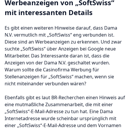
Werbeanzeigen von „SoftSwiss“
mit interessanten Details
Es gibt einen weiteren Hinweise darauf, dass Dama
N.V. vermutlich mit „SoftSwiss“ eng verbunden ist.
Diese sind an Werbeanzeigen zu erkennen. Und zwar
suchte „SoftSwiss“ über Anzeigen bei Google neue
Mitarbeiter. Das Interessante daran ist, dass die
Anzeigen von der Dama N.V. geschaltet wurden.
Warum sollte die Casinofirma Werbung für
Stellenanzeigen für „SoftSwiss“ machen, wenn sie
nicht miteinander verbunden wären?
Ebenfalls gibt es laut BR-Recherchen einen Hinweis auf
eine mutmaßliche Zusammenarbeit, die mit einer
„SoftSwiss“-E-Mail-Adresse zu tun hat. Eine Dama
Internetadresse wurde scheinbar ursprünglich mit
einer „SoftSwiss“-E-Mail-Adresse und dem Vornamen