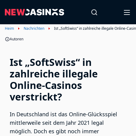
Heim
Nachrichten
Ist „SoftSwiss“ in zahlreiche illegale Online-Casin
Autoren
Ist „SoftSwiss“ in
zahlreiche illegale
Online-Casinos
verstrickt?
In Deutschland ist das Online-Glücksspiel
mittlerweile seit dem Jahr 2021 legal
möglich. Doch es gibt noch immer