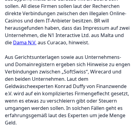
sollen. All diese Firmen sollen laut der Recherchen
direkte Verbindungen zwischen den illegalen Online-
Casinos und dem IT-Anbieter besitzen. BR will
herausgefunden haben, dass das Impressum auf zwei
Unternehmen, die N1 Interactive Ltd. aus Malta und
die
Dama N.V.
aus Curacao, hinweist.
Aus Gerichtsunterlagen sowie aus Unternehmens-
und Domainregistern ergeben sich Hinweise zu engen
Verbindungen zwischen „SoftSwiss“, Wirecard und
den beiden Unternehmen. Laut dem
Geldwäscheexperten Konrad Duffy von Finanzwende
e.V. wird auf ein kompliziertes Firmengeflecht gesetzt,
wenn es etwas zu verschleiern gibt oder Steuern
umgangen werden sollen. In solchen Fällen geht es
erfahrungsgemäß laut des Experten um jede Menge
Geld.