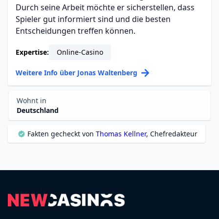
Durch seine Arbeit möchte er sicherstellen, dass
Spieler gut informiert sind und die besten
Entscheidungen treffen können.
Expertise:
Online-Casino
Weitere Info über Jonas Waltenberg
Wohnt in
Deutschland
Fakten gecheckt von
Thomas Kellner
, Chefredakteur