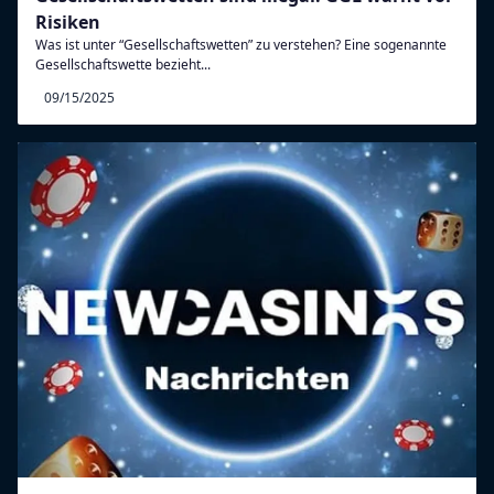
Risiken
Was ist unter “Gesellschaftswetten” zu verstehen? Eine sogenannte
Gesellschaftswette bezieht...
09/15/2025