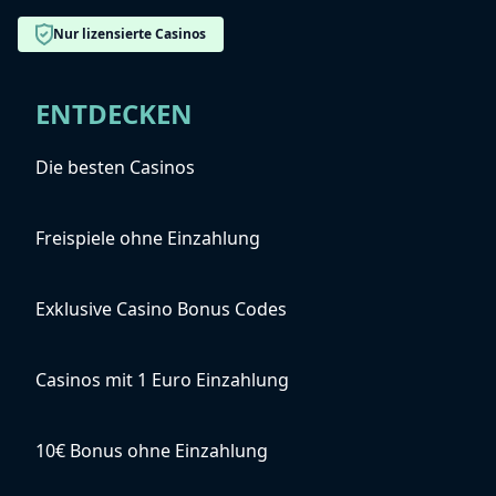
Nur lizensierte Casinos
ENTDECKEN
Die besten Casinos
Freispiele ohne Einzahlung
Exklusive Casino Bonus Codes
Casinos mit 1 Euro Einzahlung
10€ Bonus ohne Einzahlung